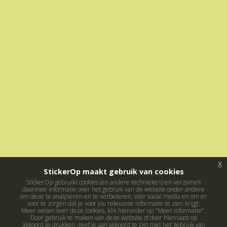
x
StickerOp maakt gebruik van cookies
StickerOp gebruikt cookies (en andere technieken) en verzamelt
daarmee informatie over het gebruik van de website onder andere
om deze te analyseren en te verbeteren, voor social media en om er
voor te zorgen dat je voor jou relevante informatie te zien krijgt.
Meer weten over deze cookies, klik hieronder op "Meer informatie".
Door gebruik te maken van deze website of door hiernaast op
akkoord te drukken, geef je aan akkoord te zijn met het gebruik van