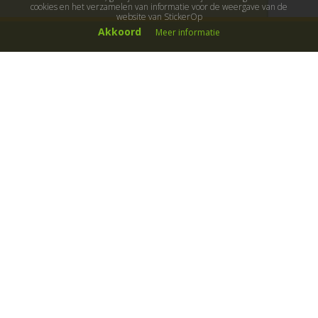
cookies en het verzamelen van informatie voor de weergave van de
website van StickerOp
Akkoord
Meer informatie
Muurstickers
Muurstickers kinderkamer
Muurstickers babykamer
Muurstickers wereld
Muurstickers sport & hobby
Muurstickers voertuigen
Muurstickers natuur & dieren
Knutselmuurstickers
Populaire stickers
Maak je eigen sticker
Muurstickers
Decoratiestickers
Muurteksten