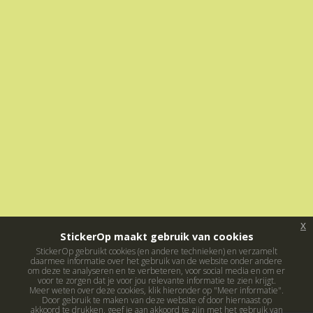
x
StickerOp maakt gebruik van cookies
StickerOp gebruikt cookies (en andere technieken) en verzamelt
daarmee informatie over het gebruik van de website onder andere
om deze te analyseren en te verbeteren, voor social media en om er
voor te zorgen dat je voor jou relevante informatie te zien krijgt.
Meer weten over deze cookies, klik hieronder op "Meer informatie".
Door gebruik te maken van deze website of door hiernaast op
akkoord te drukken, geef je aan akkoord te zijn met het gebruik van