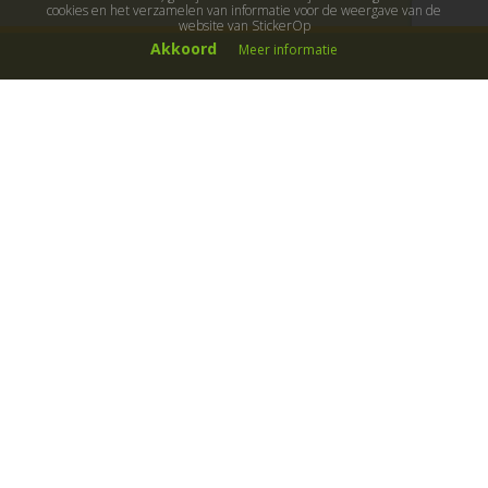
cookies en het verzamelen van informatie voor de weergave van de
website van StickerOp
Akkoord
Meer informatie
Muurstickers
Muurstickers kinderkamer
Muurstickers babykamer
Muurstickers wereld
Muurstickers sport & hobby
Muurstickers voertuigen
Muurstickers natuur & dieren
Knutselmuurstickers
Populaire stickers
Maak je eigen sticker
Muurstickers
Decoratiestickers
Muurteksten