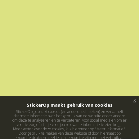
x
StickerOp maakt gebruik van cookies
StickerOp gebruikt cookies (en andere technieken) en verzamelt
daarmee informatie over het gebruik van de website onder andere
om deze te analyseren en te verbeteren, voor social media en om er
voor te zorgen dat je voor jou relevante informatie te zien krijgt.
Meer weten over deze cookies, klik hieronder op "Meer informatie".
Door gebruik te maken van deze website of door hiernaast op
akkoord te drukken, geef je aan akkoord te zijn met het gebruik van