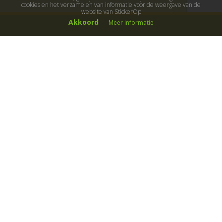
cookies en het verzamelen van informatie voor de weergave van de
website van StickerOp
Akkoord
Meer informatie
Muurstickers
Muurstickers kinderkamer
Muurstickers babykamer
Muurstickers wereld
Muurstickers sport & hobby
Muurstickers voertuigen
Muurstickers natuur & dieren
Knutselmuurstickers
Populaire stickers
Maak je eigen sticker
Muurstickers
Decoratiestickers
Muurteksten