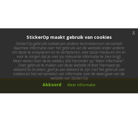
x
StickerOp maakt gebruik van cookies
StickerOp gebruikt cookies (en andere technieken) en verzamelt
daarmee informatie over het gebruik van de website onder andere
om deze te analyseren en te verbeteren, voor social media en om er
voor te zorgen dat je voor jou relevante informatie te zien krijgt.
Meer weten over deze cookies, klik hieronder op "Meer informatie".
Door gebruik te maken van deze website of door hiernaast op
akkoord te drukken, geef je aan akkoord te zijn met het gebruik van
cookies en het verzamelen van informatie voor de weergave van de
website van StickerOp
Akkoord
Meer informatie
Muurstickers
Muurstickers kinderkamer
Muurstickers babykamer