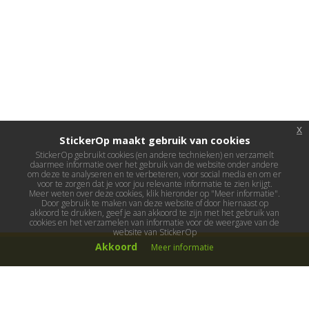
x
StickerOp maakt gebruik van cookies
StickerOp gebruikt cookies (en andere technieken) en verzamelt
daarmee informatie over het gebruik van de website onder andere
om deze te analyseren en te verbeteren, voor social media en om er
voor te zorgen dat je voor jou relevante informatie te zien krijgt.
Meer weten over deze cookies, klik hieronder op "Meer informatie".
Door gebruik te maken van deze website of door hiernaast op
akkoord te drukken, geef je aan akkoord te zijn met het gebruik van
cookies en het verzamelen van informatie voor de weergave van de
website van StickerOp
Akkoord
Meer informatie