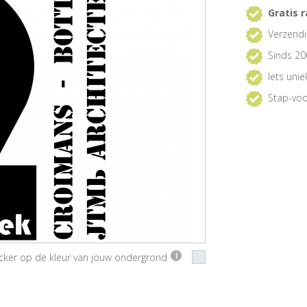
Gratis r
Verzendi
Sinds 20
Iets uni
Stap-voo
ticker op de kleur van jouw ondergrond
i