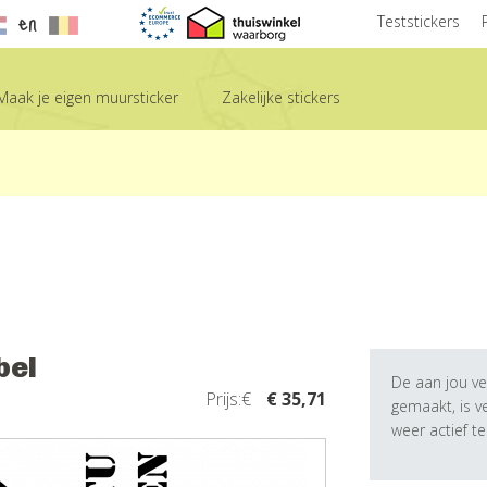
en
Teststickers
Maak je eigen muursticker
Zakelijke stickers
bel
De aan jou ve
Prijs:€
€ 35,71
gemaakt, is 
weer actief t