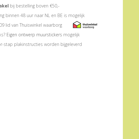
akel
bij bestelling boven €50,-
ng binnen 48 uur naar NL en BE is mogelijk
09 lid van Thuiswinkel waarborg
eks?
Eigen ontwerp muurstickers
mogelijk
r-stap plakinstructies worden bijgeleverd