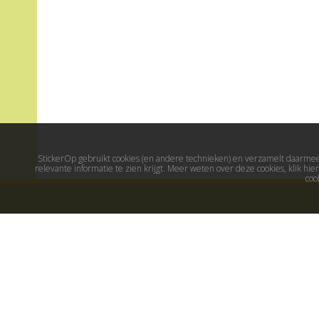
StickerOp gebruikt cookies (en andere technieken) en verzamelt daarmee 
relevante informatie te zien krijgt. Meer weten over deze cookies, klik h
coo