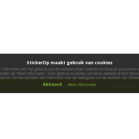
StickerOp maakt gebruik van cookies
informatie over het gebruik van de website onder andere om deze te analyseren en 
ieronder op "Meer informatie". Door gebruik te maken van deze website of door hierna
kies en het verzamelen van informatie voor de weergave van de website van Stick
Akkoord
Meer informatie
StickerOp gaat bijna met vakantie! Bestellingen na
22 juli 2026
wor