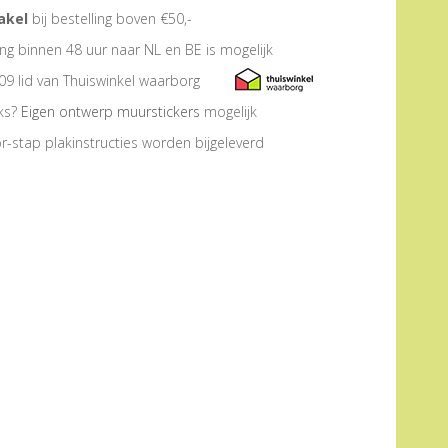
akel
bij bestelling boven €50,-
ng binnen 48 uur naar NL en BE is mogelijk
09 lid van Thuiswinkel waarborg
eks?
Eigen ontwerp muurstickers
mogelijk
r-stap plakinstructies worden bijgeleverd