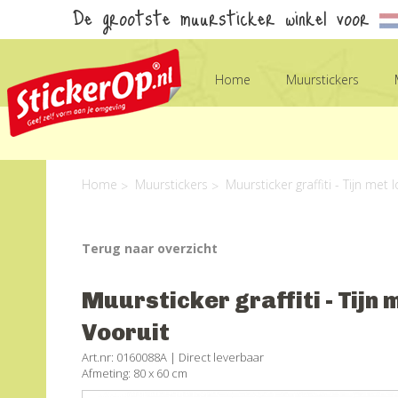
De grootste muursticker winkel voor
Home
Muurstickers
Home
Muurstickers
Muursticker graffiti - Tijn met 
Terug naar overzicht
Muursticker graffiti - Tijn 
Vooruit
Art.nr: 0160088A |
Direct leverbaar
Afmeting: 80 x 60 cm