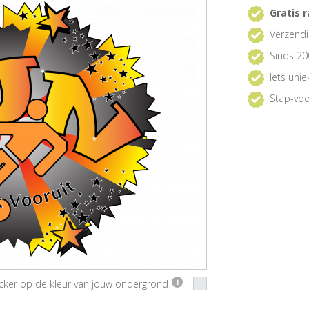
Gratis r
Verzendi
Sinds 20
Iets uni
Stap-voo
ticker op de kleur van jouw ondergrond
i