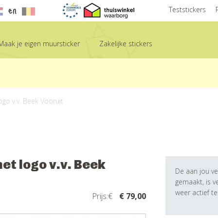
en
Teststickers
Maak je eigen muursticker
Zakelijke stickers
logo v.v. Beek Vooruit
met logo v.v. Beek
De aan jou ve
gemaakt, is 
weer actief t
Prijs:€
€ 79,00