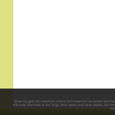
StickerOp gebruikt cookies (en andere technieken) en verzamelt daarmee 
relevante informatie te zien krijgt. Meer weten over deze cookies, klik h
coo