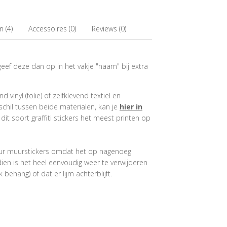
 (4)
Accessoires (0)
Reviews (0)
geef deze dan op in het vakje "naam" bij extra
 vinyl (folie) of zelfklevend textiel en
schil tussen beide materialen, kan je
hier in
dit soort graffiti stickers het meest printen op
colour muurstickers omdat het op nagenoeg
ien is het heel eenvoudig weer te verwijderen
ehang) of dat er lijm achterblijft.