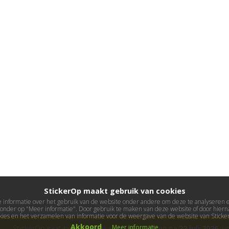
StickerOp maakt gebruik van cookies
informatie over het gebruik van de website onder andere om deze te analyseren en 
ieronder op "Meer informatie". Door gebruik te maken van deze website of door hierna
kies en het verzamelen van informatie voor de weergave van de website van Stick
Akkoord
Meer informatie
StickerOp gaat bijna met vakantie! Bestellingen na
22 juli 2026
wor