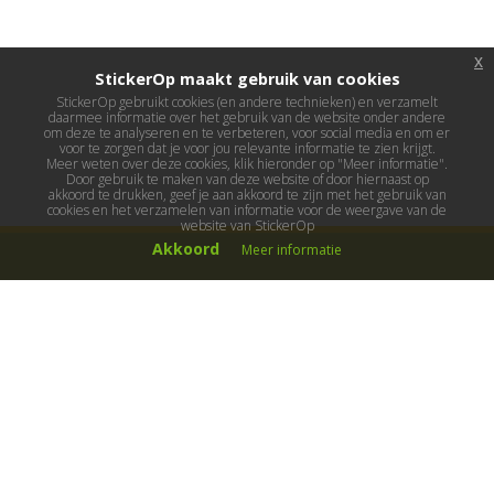
x
StickerOp maakt gebruik van cookies
StickerOp gebruikt cookies (en andere technieken) en verzamelt
daarmee informatie over het gebruik van de website onder andere
om deze te analyseren en te verbeteren, voor social media en om er
voor te zorgen dat je voor jou relevante informatie te zien krijgt.
Meer weten over deze cookies, klik hieronder op "Meer informatie".
Door gebruik te maken van deze website of door hiernaast op
akkoord te drukken, geef je aan akkoord te zijn met het gebruik van
cookies en het verzamelen van informatie voor de weergave van de
website van StickerOp
Akkoord
Meer informatie
Muurstickers
Muurstickers kinderkamer
Muurstickers babykamer
Muurstickers wereld
Muurstickers sport & hobby