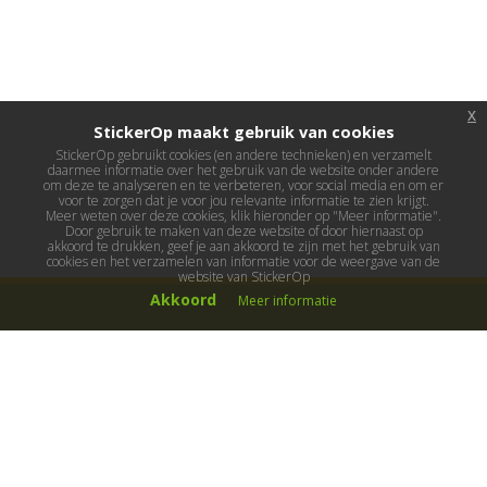
x
StickerOp maakt gebruik van cookies
StickerOp gebruikt cookies (en andere technieken) en verzamelt
daarmee informatie over het gebruik van de website onder andere
om deze te analyseren en te verbeteren, voor social media en om er
voor te zorgen dat je voor jou relevante informatie te zien krijgt.
Meer weten over deze cookies, klik hieronder op "Meer informatie".
Door gebruik te maken van deze website of door hiernaast op
akkoord te drukken, geef je aan akkoord te zijn met het gebruik van
cookies en het verzamelen van informatie voor de weergave van de
website van StickerOp
Akkoord
Meer informatie
Muurstickers
Muurstickers kinderkamer
Muurstickers babykamer