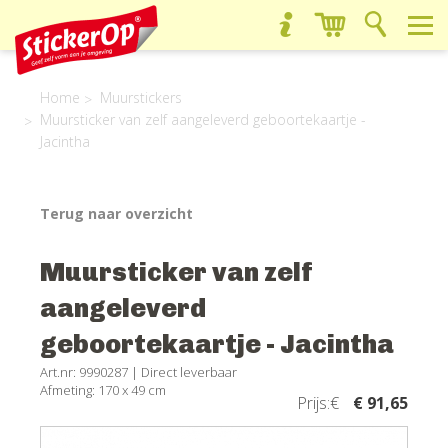
Home
Muurstickers
Muursticker van zelf aangeleverd geboortekaartje -
Jacintha
Terug naar overzicht
Muursticker van zelf
aangeleverd
geboortekaartje - Jacintha
Art.nr: 9990287 |
Direct leverbaar
Afmeting: 170 x 49 cm
Prijs:€
€ 91,65