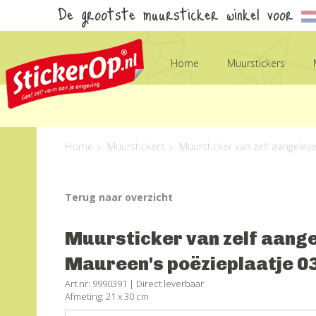
De grootste muursticker winkel voor
Home
Muurstickers
Home
Muurstickers
Muursticker van zelf aangelev
Terug naar overzicht
Muursticker van zelf aange
Maureen's poëzieplaatje 0
Art.nr: 9990391 |
Direct leverbaar
Afmeting: 21 x 30 cm