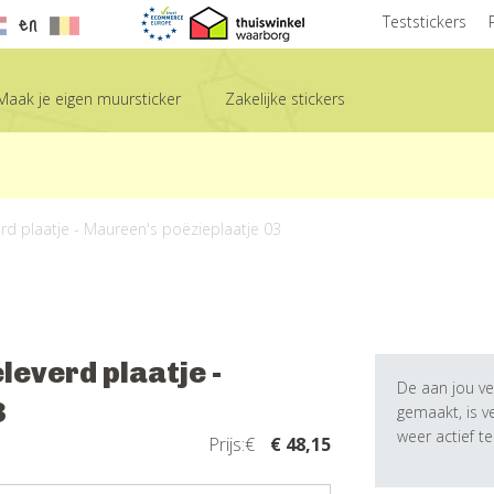
en
Teststickers
Maak je eigen muursticker
Zakelijke stickers
erd plaatje - Maureen's poëzieplaatje 03
leverd plaatje -
De aan jou ve
3
gemaakt, is 
weer actief t
Prijs:€
€ 48,15