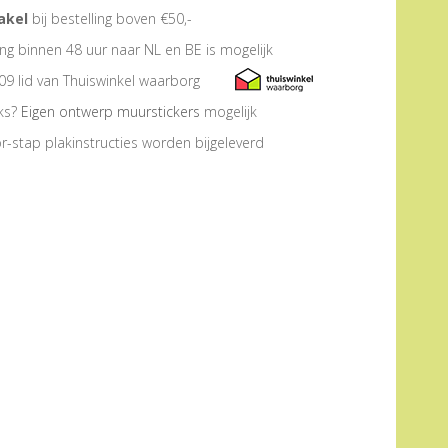
akel
bij bestelling boven €50,-
ng binnen 48 uur naar NL en BE is mogelijk
09 lid van Thuiswinkel waarborg
eks?
Eigen ontwerp muurstickers
mogelijk
r-stap plakinstructies worden bijgeleverd