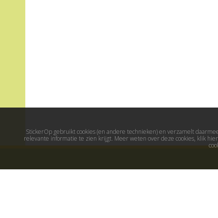
StickerOp gebruikt cookies (en andere technieken) en verzamelt daarmee 
relevante informatie te zien krijgt. Meer weten over deze cookies, klik h
coo