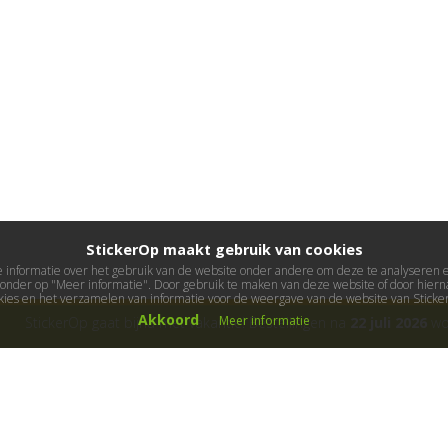
StickerOp maakt gebruik van cookies
informatie over het gebruik van de website onder andere om deze te analyseren en 
ieronder op "Meer informatie". Door gebruik te maken van deze website of door hierna
kies en het verzamelen van informatie voor de weergave van de website van Stick
Akkoord
Meer informatie
StickerOp gaat bijna met vakantie! Bestellingen na
22 juli 2026
wor