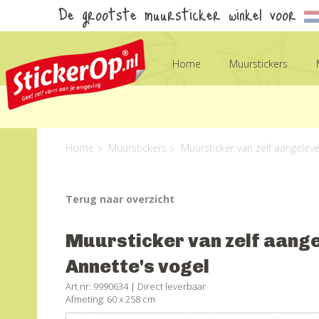
De grootste muursticker winkel voor
Home
Muurstickers
Home
Muurstickers
Muursticker van zelf aangeleve
Terug naar overzicht
Muursticker van zelf aange
Annette's vogel
Art.nr: 9990634 |
Direct leverbaar
Afmeting: 60 x 258 cm