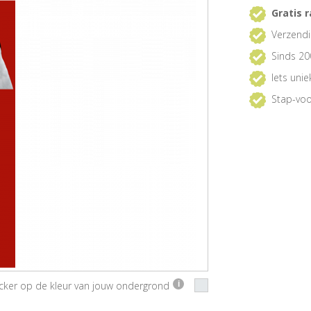
Gratis r
Verzendi
Sinds 20
Iets uni
Stap-voo
ticker op de kleur van jouw ondergrond
i