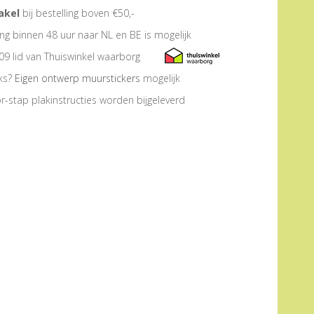
akel
bij bestelling boven €50,-
ng binnen 48 uur naar NL en BE is mogelijk
09 lid van Thuiswinkel waarborg
eks?
Eigen ontwerp muurstickers
mogelijk
r-stap plakinstructies worden bijgeleverd