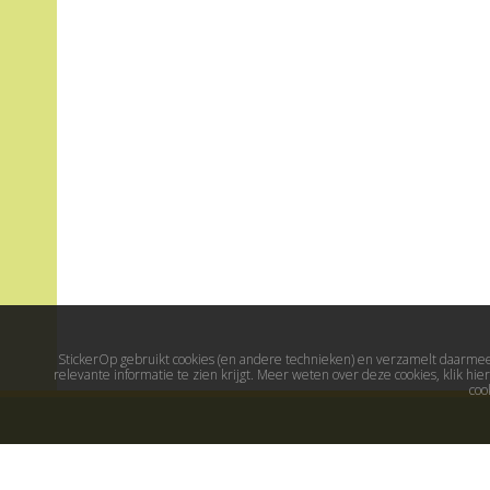
StickerOp gebruikt cookies (en andere technieken) en verzamelt daarmee 
relevante informatie te zien krijgt. Meer weten over deze cookies, klik h
coo