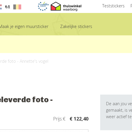
en
Teststickers
Maak je eigen muursticker
Zakelijke stickers
rde foto - Annette's vogel
leverde foto -
De aan jou ve
gemaakt, is 
weer actief t
Prijs:€
€ 122,40