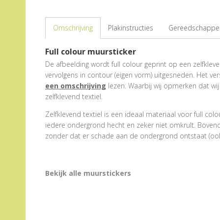
Omschrijving
Plakinstructies
Gereedschappen
Full colour muursticker
De afbeelding wordt full colour geprint op een zelfklevend
vervolgens in contour (eigen vorm) uitgesneden. Het ver
een omschrijving
lezen. Waarbij wij opmerken dat wij 
zelfklevend textiel.
Zelfklevend textiel is een ideaal materiaal voor full 
iedere ondergrond hecht en zeker niet omkrult. Bovend
zonder dat er schade aan de ondergrond ontstaat (ook b
Bekijk alle muurstickers