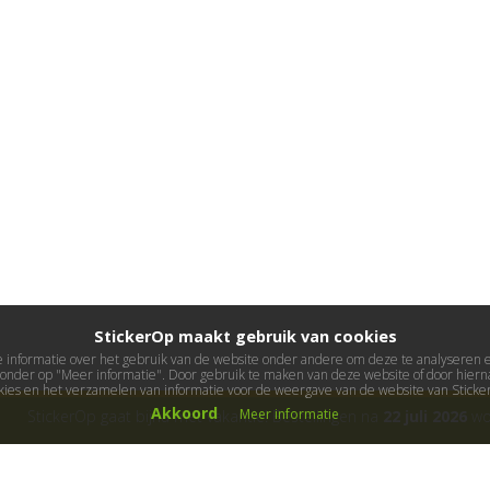
StickerOp maakt gebruik van cookies
informatie over het gebruik van de website onder andere om deze te analyseren en 
ieronder op "Meer informatie". Door gebruik te maken van deze website of door hierna
kies en het verzamelen van informatie voor de weergave van de website van Stick
Akkoord
Meer informatie
StickerOp gaat bijna met vakantie! Bestellingen na
22 juli 2026
wor