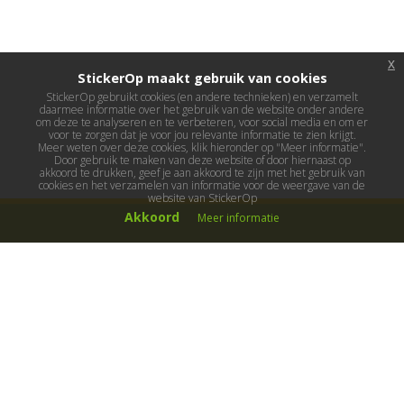
x
StickerOp maakt gebruik van cookies
StickerOp gebruikt cookies (en andere technieken) en verzamelt
daarmee informatie over het gebruik van de website onder andere
om deze te analyseren en te verbeteren, voor social media en om er
voor te zorgen dat je voor jou relevante informatie te zien krijgt.
Meer weten over deze cookies, klik hieronder op "Meer informatie".
Door gebruik te maken van deze website of door hiernaast op
akkoord te drukken, geef je aan akkoord te zijn met het gebruik van
cookies en het verzamelen van informatie voor de weergave van de
website van StickerOp
Akkoord
Meer informatie
Muurstickers
Muurstickers kinderkamer
Muurstickers babykamer
Muurstickers wereld