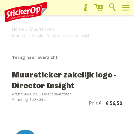
Home
Muurstickers
Muursticker zakelijk logo - Director Insight
Terug naar overzicht
Muursticker zakelijk logo -
Director Insight
Art.nr: 9990758 |
Direct leverbaar
Afmeting: 100 x 23 cm
Prijs:€
€ 56,50