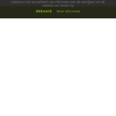
cookies en het verzamelen van informatie voor de weergave van de
website van StickerOp
Akkoord
Meer informatie
Muurstickers
Muurstickers kinderkamer
Muurstickers babykamer
Muurstickers wereld
Muurstickers sport & hobby
Muurstickers voertuigen
Muurstickers natuur & dieren
Knutselmuurstickers
Populaire stickers
Maak je eigen sticker
Muurstickers
Decoratiestickers