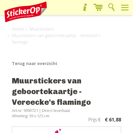
Home
Muurstickers
Muurstickers van geboortekaartje - Vereecke's
flamingo
Terug naar overzicht
Muurstickers van
geboortekaartje -
Vereecke's flamingo
Art.nr: 9990721 |
Direct leverbaar
Afmeting: 59 x 125 cm
Prijs:€
€ 61,88