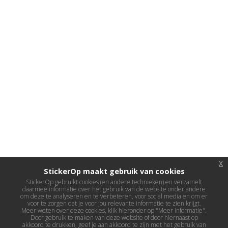
x
StickerOp maakt gebruik van cookies
StickerOp gebruikt cookies (en andere technieken) en verzamelt
daarmee informatie over het gebruik van de website onder andere
om deze te analyseren en te verbeteren, voor social media en om er
voor te zorgen dat je voor jou relevante informatie te zien krijgt.
Meer weten over deze cookies, klik hieronder op "Meer informatie".
Door gebruik te maken van deze website of door hiernaast op
akkoord te drukken, geef je aan akkoord te zijn met het gebruik van