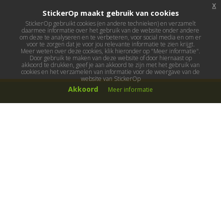
x
StickerOp maakt gebruik van cookies
StickerOp gebruikt cookies (en andere technieken) en verzamelt
daarmee informatie over het gebruik van de website onder andere
om deze te analyseren en te verbeteren, voor social media en om er
voor te zorgen dat je voor jou relevante informatie te zien krijgt.
Meer weten over deze cookies, klik hieronder op "Meer informatie".
Door gebruik te maken van deze website of door hiernaast op
akkoord te drukken, geef je aan akkoord te zijn met het gebruik van
cookies en het verzamelen van informatie voor de weergave van de
website van StickerOp
Akkoord
Meer informatie
Muurstickers
Muurstickers kinderkamer
Muurstickers babykamer
Muurstickers wereld
Muurstickers sport & hobby
Muurstickers voertuigen
Muurstickers natuur & dieren