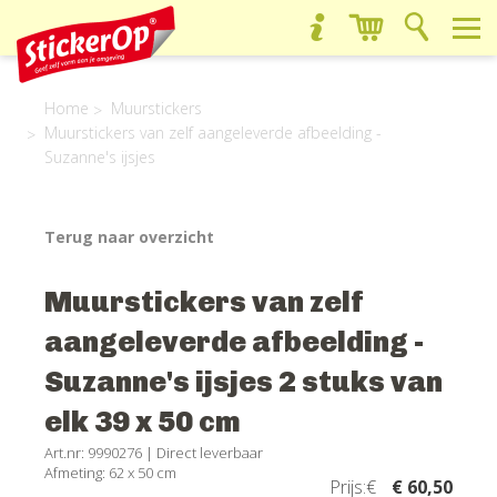
Home
Muurstickers
Muurstickers van zelf aangeleverde afbeelding -
Suzanne's ijsjes
Terug naar overzicht
Muurstickers van zelf
aangeleverde afbeelding -
Suzanne's ijsjes 2 stuks van
elk 39 x 50 cm
Art.nr: 9990276 |
Direct leverbaar
Afmeting: 62 x 50 cm
Prijs:€
€ 60,50