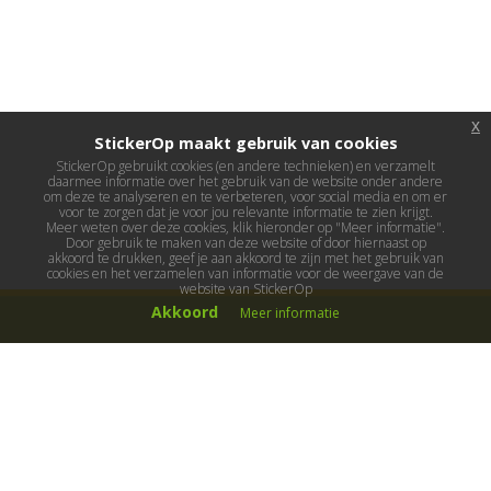
x
StickerOp maakt gebruik van cookies
StickerOp gebruikt cookies (en andere technieken) en verzamelt
daarmee informatie over het gebruik van de website onder andere
om deze te analyseren en te verbeteren, voor social media en om er
voor te zorgen dat je voor jou relevante informatie te zien krijgt.
Meer weten over deze cookies, klik hieronder op "Meer informatie".
Door gebruik te maken van deze website of door hiernaast op
akkoord te drukken, geef je aan akkoord te zijn met het gebruik van
cookies en het verzamelen van informatie voor de weergave van de
website van StickerOp
Akkoord
Meer informatie
Muurstickers
Muurstickers kinderkamer