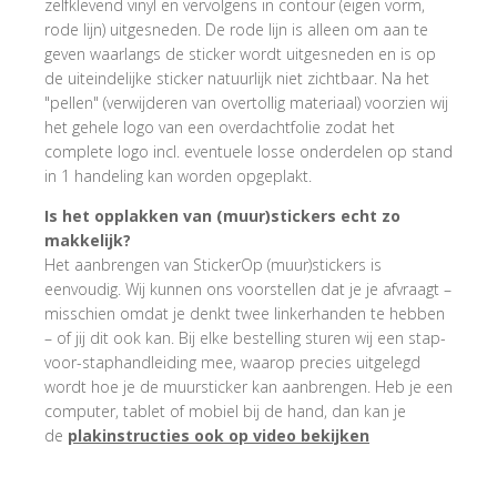
zelfklevend vinyl en vervolgens in contour (eigen vorm,
rode lijn) uitgesneden. De rode lijn is alleen om aan te
geven waarlangs de sticker wordt uitgesneden en is op
de uiteindelijke sticker natuurlijk niet zichtbaar. Na het
"pellen" (verwijderen van overtollig materiaal) voorzien wij
het gehele logo van een overdachtfolie zodat het
complete logo incl. eventuele losse onderdelen op stand
in 1 handeling kan worden opgeplakt.
Is het opplakken van (muur)stickers echt zo
makkelijk?
Het aanbrengen van StickerOp (muur)stickers is
eenvoudig. Wij kunnen ons voorstellen dat je je afvraagt –
misschien omdat je denkt twee linkerhanden te hebben
– of jij dit ook kan. Bij elke bestelling sturen wij een stap-
voor-staphandleiding mee, waarop precies uitgelegd
wordt hoe je de muursticker kan aanbrengen. Heb je een
computer, tablet of mobiel bij de hand, dan kan je
de
plakinstructies ook op video bekijken