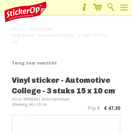
Home
Muurstickers
Vinyl sticker - Automotive College - 3 stuks 15 x 10
cm
Terug naar overzicht
Vinyl sticker - Automotive
College - 3 stuks 15 x 10 cm
Art.nr: 9990604 |
Direct leverbaar
Afmeting: 46 x 10 cm
Prijs:€
€ 47,30