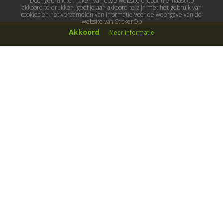
Door gebruik te maken van deze website of door hiernaast op
akkoord te drukken, geef je aan akkoord te zijn met het gebruik van
cookies en het verzamelen van informatie voor de weergave van de
website van StickerOp
Akkoord
Meer informatie
Muurstickers
Muurstickers kinderkamer
Muurstickers babykamer
Muurstickers wereld
Muurstickers sport & hobby
Muurstickers voertuigen
Muurstickers natuur & dieren
Knutselmuurstickers
Populaire stickers
Maak je eigen sticker
Muurstickers