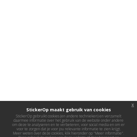
x
StickerOp maakt gebruik van cookies
StickerOp gebruikt cookies (en andere technieken) en verzamelt
daarmee informatie over het gebruik van de website onder andere
om deze te analyseren en te verbeteren, voor social media en om er
voor te zorgen dat je voor jou relevante informatie te zien krijgt.
Meer weten over deze cookies, klik hieronder op "Meer informatie".