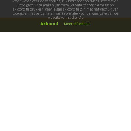
Meer weten over deze cookies, klik hieronder op "Meer informatie".
Door gebruik te maken van deze website of door hiernaast op
akkoord te drukken, geef je aan akkoord te zijn met het gebruik van
cookies en het verzamelen van informatie voor de weergave van de
website van StickerOp
Akkoord
Meer informatie
Muurstickers
Muurstickers kinderkamer
Muurstickers babykamer
Muurstickers wereld
Muurstickers sport & hobby
Muurstickers voertuigen
Muurstickers natuur & dieren
Knutselmuurstickers
Populaire stickers
Maak je eigen sticker