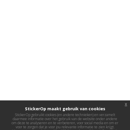
x
StickerOp maakt gebruik van cookies
StickerOp gebruikt cookies (en andere technieken) en verzamelt
daarmee informatie over het gebruik van de website onder andere
om deze te analyseren en te verbeteren, voor social media en om er
voor te zorgen dat je voor jou relevante informatie te zien krijgt.