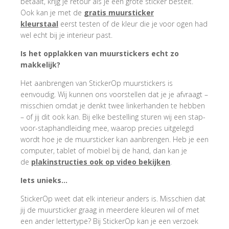
betaalt, krijg je retour als je een grote sticker bestelt.
Ook kan je met de
gratis muursticker
kleurstaal
eerst testen of de kleur die je voor ogen had
wel echt bij je interieur past.
Is het opplakken van muurstickers echt zo
makkelijk?
Het aanbrengen van StickerOp muurstickers is
eenvoudig. Wij kunnen ons voorstellen dat je je afvraagt –
misschien omdat je denkt twee linkerhanden te hebben
– of jij dit ook kan. Bij elke bestelling sturen wij een stap-
voor-staphandleiding mee, waarop precies uitgelegd
wordt hoe je de muursticker kan aanbrengen. Heb je een
computer, tablet of mobiel bij de hand, dan kan je
de
plakinstructies ook op video bekijken
.
Iets unieks…
StickerOp weet dat elk interieur anders is. Misschien dat
jij de muursticker graag in meerdere kleuren wil of met
een ander lettertype? Bij StickerOp kan je een verzoek