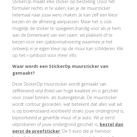
StickerOp maakt elke sticker op bestelling. Door het
formulier rechts in te vullen, kan je de muursticker
helemaal naar jouw wens maken. Je kan zelf een kleur
kiezen en de afmeting aanpassen. Maar het is ook
mogelijk de sticker te spiegelen (handig voor als je hem
aan de binnenkant van een raam wil plakken) of te
kiezen voor een sjabloonuitvoering waarmee je het
ontwerp in je eigen kleur op de muur kan schilderen. Klik
op het i-symbool voor meer info.
Waar wordt een StickerOp muursticker van
gemaakt?
Deze StickerOp muursticker wordt gemaakt van
zelfklevend vinyl (folie) van hoge kwaliteit en is geschikt
voor zowel binnen- als buitengebruik. De muursticker
wordt contour gesneden, wat betekent dat alles wat wit
is op bovenstaand voorbeeld straks jouw ondergrond is,
bijvoorbeeld je geverfde muur of je auto. Wil je eerst
uitproberen of jouw ondergrond geschikt is,
bestel dan
eerst de proefsticker
. De 5 euro die je hiervoor