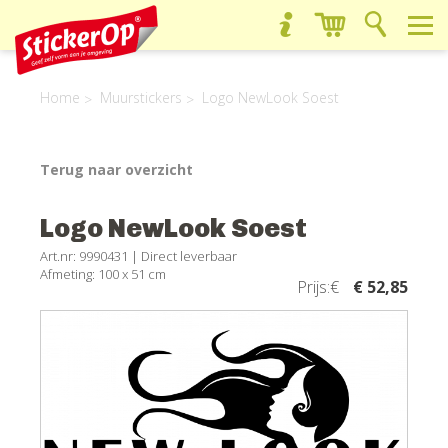
Home
Muurstickers
Logo NewLook Soest
Terug naar overzicht
Logo NewLook Soest
Art.nr: 9990431 |
Direct leverbaar
Afmeting: 100 x 51 cm
Prijs:€
€ 52,85