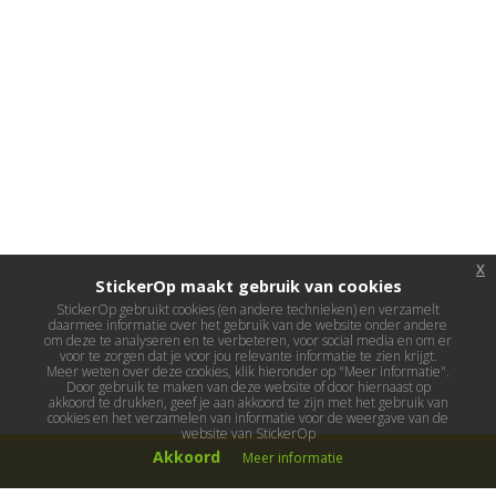
x
StickerOp maakt gebruik van cookies
StickerOp gebruikt cookies (en andere technieken) en verzamelt
daarmee informatie over het gebruik van de website onder andere
om deze te analyseren en te verbeteren, voor social media en om er
voor te zorgen dat je voor jou relevante informatie te zien krijgt.
Meer weten over deze cookies, klik hieronder op "Meer informatie".
Door gebruik te maken van deze website of door hiernaast op
akkoord te drukken, geef je aan akkoord te zijn met het gebruik van
cookies en het verzamelen van informatie voor de weergave van de
website van StickerOp
Akkoord
Meer informatie