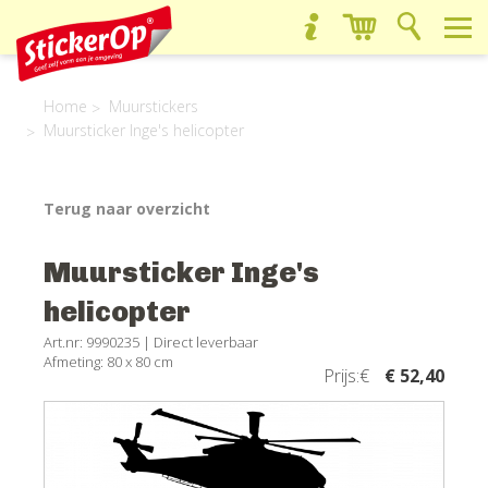
Home
Muurstickers
Muursticker Inge's helicopter
Terug naar overzicht
Muursticker Inge's
helicopter
Art.nr: 9990235 |
Direct leverbaar
Afmeting: 80 x 80 cm
Prijs:€
€ 52,40