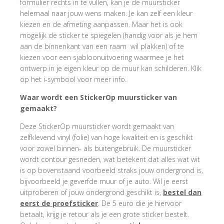
formulier rechts in te vullen, kan je de muursticker
helemaal naar jouw wens maken. Je kan zelf een kleur
kiezen en de afmeting aanpassen. Maar het is ook
mogelijk de sticker te spiegelen (handig voor als je hem
aan de binnenkant van een raam wil plakken) of te
kiezen voor een sjabloonuitvoering waarmee je het
ontwerp in je eigen kleur op de muur kan schilderen. Klik
op het i-symbool voor meer info.
Waar wordt een StickerOp muursticker van
gemaakt?
Deze StickerOp muursticker wordt gemaakt van
zelfklevend vinyl (folie) van hoge kwaliteit en is geschikt
voor zowel binnen- als buitengebruik. De muursticker
wordt contour gesneden, wat betekent dat alles wat wit
is op bovenstaand voorbeeld straks jouw ondergrond is,
bijvoorbeeld je geverfde muur of je auto. Wil je eerst
uitproberen of jouw ondergrond geschikt is,
bestel dan
eerst de proefsticker
. De 5 euro die je hiervoor
betaalt, krijg je retour als je een grote sticker bestelt.