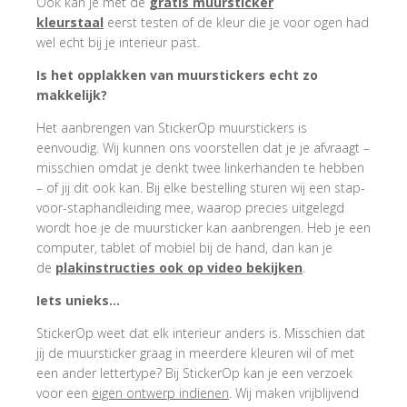
Ook kan je met de
gratis muursticker
kleurstaal
eerst testen of de kleur die je voor ogen had
wel echt bij je interieur past.
Is het opplakken van muurstickers echt zo
makkelijk?
Het aanbrengen van StickerOp muurstickers is
eenvoudig. Wij kunnen ons voorstellen dat je je afvraagt –
misschien omdat je denkt twee linkerhanden te hebben
– of jij dit ook kan. Bij elke bestelling sturen wij een stap-
voor-staphandleiding mee, waarop precies uitgelegd
wordt hoe je de muursticker kan aanbrengen. Heb je een
computer, tablet of mobiel bij de hand, dan kan je
de
plakinstructies ook op video bekijken
.
Iets unieks…
StickerOp weet dat elk interieur anders is. Misschien dat
jij de muursticker graag in meerdere kleuren wil of met
een ander lettertype? Bij StickerOp kan je een verzoek
voor een
eigen ontwerp indienen
. Wij maken vrijblijvend