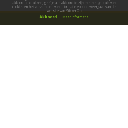
akkoord te drukken, geef je aan akkoord te zijn met het gebruik van
cookies en het verzamelen van informatie voor de weergave van de
website van StickerOp
Akkoord
Meer informatie
Muurstickers
Muurstickers kinderkamer
Muurstickers babykamer
Muurstickers wereld
Muurstickers sport & hobby
Muurstickers voertuigen
Muurstickers natuur & dieren
Knutselmuurstickers
Populaire stickers
Maak je eigen sticker
Muurstickers