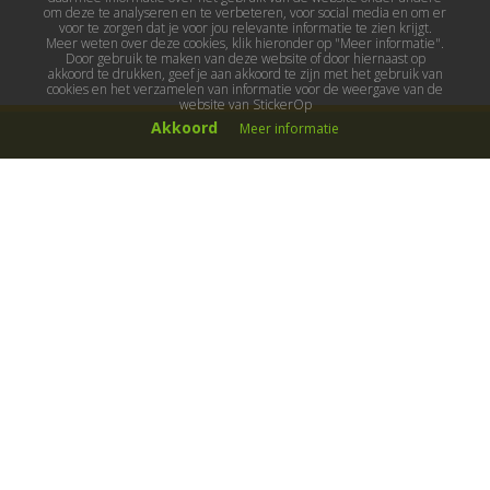
om deze te analyseren en te verbeteren, voor social media en om er
voor te zorgen dat je voor jou relevante informatie te zien krijgt.
Meer weten over deze cookies, klik hieronder op "Meer informatie".
Door gebruik te maken van deze website of door hiernaast op
akkoord te drukken, geef je aan akkoord te zijn met het gebruik van
cookies en het verzamelen van informatie voor de weergave van de
website van StickerOp
Akkoord
Meer informatie
Muurstickers
Muurstickers kinderkamer
Muurstickers babykamer
Muurstickers wereld
Muurstickers sport & hobby
Muurstickers voertuigen
Muurstickers natuur & dieren
Knutselmuurstickers