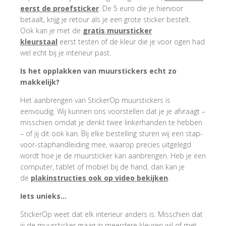
eerst de proefsticker
. De 5 euro die je hiervoor
betaalt, krijg je retour als je een grote sticker bestelt.
Ook kan je met de
gratis muursticker
kleurstaal
eerst testen of de kleur die je voor ogen had
wel echt bij je interieur past.
Is het opplakken van muurstickers echt zo
makkelijk?
Het aanbrengen van StickerOp muurstickers is
eenvoudig. Wij kunnen ons voorstellen dat je je afvraagt –
misschien omdat je denkt twee linkerhanden te hebben
– of jij dit ook kan. Bij elke bestelling sturen wij een stap-
voor-staphandleiding mee, waarop precies uitgelegd
wordt hoe je de muursticker kan aanbrengen. Heb je een
computer, tablet of mobiel bij de hand, dan kan je
de
plakinstructies ook op video bekijken
.
Iets unieks…
StickerOp weet dat elk interieur anders is. Misschien dat
jij de muursticker graag in meerdere kleuren wil of met