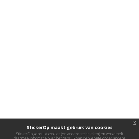
x
StickerOp maakt gebruik van cookies
StickerOp gebruikt cookies (en andere technieken) en verzamelt
daarmee informatie over het gebruik van de website onder andere