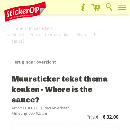
Home
Muurstickers
Muursticker tekst thema keuken - Where is the
sauce?
Terug naar overzicht
Muursticker tekst thema
keuken - Where is the
sauce?
Art.nr: 0030037 |
Direct leverbaar
Afmeting: 60 x 9.5 cm
Prijs:€
€ 32,00