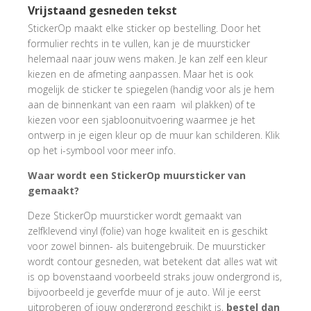
Vrijstaand gesneden tekst
StickerOp maakt elke sticker op bestelling. Door het
formulier rechts in te vullen, kan je de muursticker
helemaal naar jouw wens maken. Je kan zelf een kleur
kiezen en de afmeting aanpassen. Maar het is ook
mogelijk de sticker te spiegelen (handig voor als je hem
aan de binnenkant van een raam wil plakken) of te
kiezen voor een sjabloonuitvoering waarmee je het
ontwerp in je eigen kleur op de muur kan schilderen. Klik
op het i-symbool voor meer info.
Waar wordt een StickerOp muursticker van
gemaakt?
Deze StickerOp muursticker wordt gemaakt van
zelfklevend vinyl (folie) van hoge kwaliteit en is geschikt
voor zowel binnen- als buitengebruik. De muursticker
wordt contour gesneden, wat betekent dat alles wat wit
is op bovenstaand voorbeeld straks jouw ondergrond is,
bijvoorbeeld je geverfde muur of je auto. Wil je eerst
uitproberen of jouw ondergrond geschikt is,
bestel dan