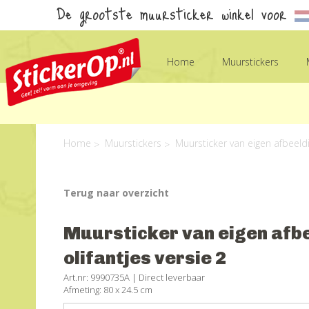
De grootste muursticker winkel voor
Home
Muurstickers
Home
Muurstickers
Muursticker van eigen afbeeldin
Terug naar overzicht
Muursticker van eigen afbe
olifantjes versie 2
Art.nr: 9990735A |
Direct leverbaar
Afmeting: 80 x 24.5 cm