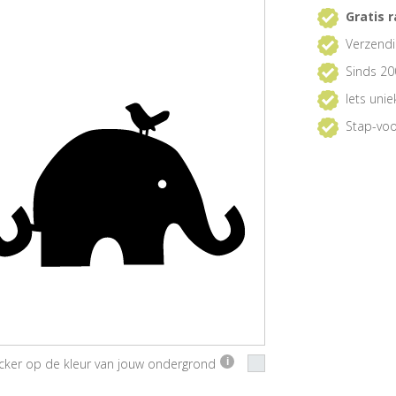
Gratis r
Verzendi
Sinds 20
Iets uni
Stap-voo
ticker op de kleur van jouw ondergrond
i