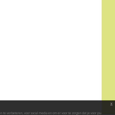
x
te verbeteren, voor social media en om er voor te zorgen dat je voor jou