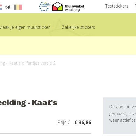
en
Teststickers
Maak je eigen muursticker
Zakelijke stickers
g - Kaat's olifantjes versie 2
elding - Kaat's
De aan jou ve
gemaakt, is 
weer actief t
Prijs:€
€ 36,86