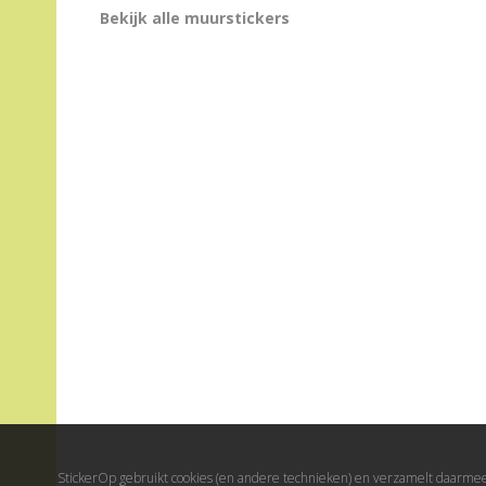
Bekijk alle muurstickers
StickerOp gebruikt cookies (en andere technieken) en verzamelt daarmee 