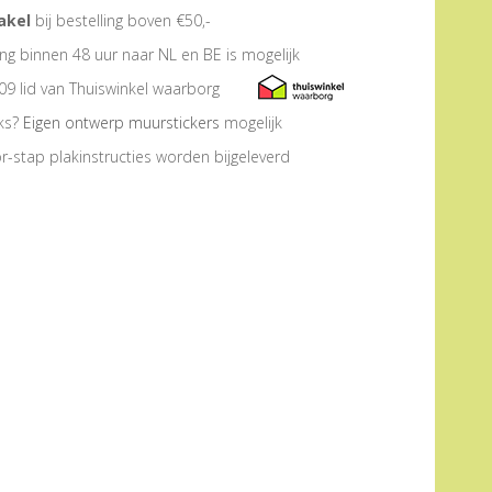
akel
bij bestelling boven €50,-
ng binnen 48 uur naar NL en BE is mogelijk
09 lid van Thuiswinkel waarborg
eks?
Eigen ontwerp muurstickers
mogelijk
r-stap plakinstructies worden bijgeleverd