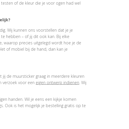
 testen of de kleur die je voor ogen had wel
lijk?
ig. Wij kunnen ons voorstellen dat je je
 hebben – of jij dit ook kan. Bij elke
e, waarop precies uitgelegd wordt hoe je de
et of mobiel bij de hand, dan kan je
at jij de muursticker graag in meerdere kleuren
een verzoek voor een
eigen ontwerp indienen
. Wij
igen handen. Wil je eens een kijkje komen
 Ook is het mogelijk je bestelling gratis op te