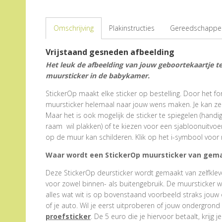
Omschrijving
Plakinstructies
Gereedschappen
Vrijstaand gesneden afbeelding
Het leuk de afbeelding van jouw geboortekaartje te
muursticker in de babykamer.
StickerOp maakt elke sticker op bestelling. Door het form
muursticker helemaal naar jouw wens maken. Je kan zel
Maar het is ook mogelijk de sticker te spiegelen (hand
raam wil plakken) of te kiezen voor een sjabloonuitvoe
op de muur kan schilderen. Klik op het i-symbool voor 
Waar wordt een StickerOp muursticker van gem
Deze StickerOp deursticker wordt gemaakt van zelfklevend
voor zowel binnen- als buitengebruik. De muursticker 
alles wat wit is op bovenstaand voorbeeld straks jouw 
of je auto. Wil je eerst uitproberen of jouw ondergrond 
proefsticker
. De 5 euro die je hiervoor betaalt, krijg j