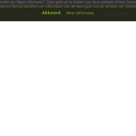
ieronder op "Meer informatie". Door gebruik te maken van deze website of door hierna
kies en het verzamelen van informatie voor de weergave van de website van Stick
Akkoord
Meer informatie
StickerOp gaat bijna met vakantie! Bestellingen na
22 juli 2026
wor
ers
Klantenservice
Over ons
Algemene voorwaarden
Cadeaubon
B
etaalwijze
Fotoservice
Garanties
Gastillustratoren
Klachtenregeling
Kleurmogelijkheden