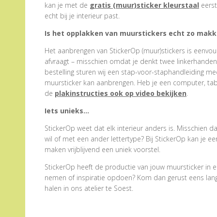
kan je met de
gratis (muur)sticker kleurstaal
eerst
echt bij je interieur past.
Is het opplakken van muurstickers echt zo makke
Het aanbrengen van StickerOp (muur)stickers is eenvoud
afvraagt – misschien omdat je denkt twee linkerhanden te
bestelling sturen wij een stap-voor-staphandleiding me
muursticker kan aanbrengen. Heb je een computer, tabl
de
plakinstructies ook op video bekijken
.
Iets unieks…
StickerOp weet dat elk interieur anders is. Misschien d
wil of met een ander lettertype? Bij StickerOp kan je 
maken vrijblijvend een uniek voorstel.
StickerOp heeft de productie van jouw muursticker in e
nemen of inspiratie opdoen? Kom dan gerust eens langs.
halen in ons atelier te Soest.