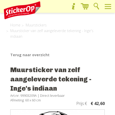
Home
Muurstickers
Muursticker van zelf aangeleverde tekening - Inge's
indiaan
Terug naar overzicht
Muursticker van zelf
aangeleverde tekening -
Inge's indiaan
Art.nr: 99903209A |
Direct leverbaar
Afmeting: 60 x 60 cm
Prijs:€
€ 42,60