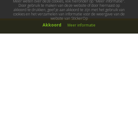
Meer weten over deze cookies, klik hieronder op "Meer informatie".
Door gebruik te maken van deze website of door hiernaast op
akkoord te drukken, geef je aan akkoord te zijn met het gebruik van
cookies en het verzamelen van informatie voor de weergave van de
website van StickerOp
Akkoord
Meer informatie
Muurstickers
Muurstickers kinderkamer
Muurstickers babykamer
Muurstickers wereld
Muurstickers sport & hobby
Muurstickers voertuigen
Muurstickers natuur & dieren
Knutselmuurstickers
Populaire stickers
Maak je eigen sticker