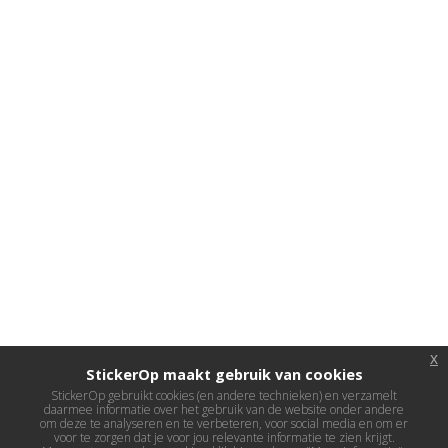
x
StickerOp maakt gebruik van cookies
StickerOp gebruikt cookies (en andere technieken) en verzamelt
daarmee informatie over het gebruik van de website onder andere
om deze te analyseren en te verbeteren, voor social media en om er
voor te zorgen dat je voor jou relevante informatie te zien krijgt.