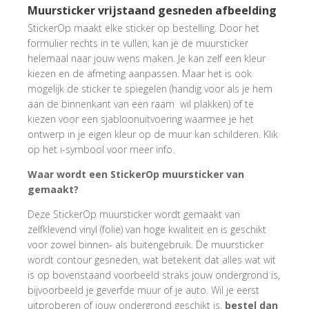
Muursticker vrijstaand gesneden afbeelding
StickerOp maakt elke sticker op bestelling. Door het
formulier rechts in te vullen, kan je de muursticker
helemaal naar jouw wens maken. Je kan zelf een kleur
kiezen en de afmeting aanpassen. Maar het is ook
mogelijk de sticker te spiegelen (handig voor als je hem
aan de binnenkant van een raam wil plakken) of te
kiezen voor een sjabloonuitvoering waarmee je het
ontwerp in je eigen kleur op de muur kan schilderen. Klik
op het i-symbool voor meer info.
Waar wordt een StickerOp muursticker van
gemaakt?
Deze StickerOp muursticker wordt gemaakt van
zelfklevend vinyl (folie) van hoge kwaliteit en is geschikt
voor zowel binnen- als buitengebruik. De muursticker
wordt contour gesneden, wat betekent dat alles wat wit
is op bovenstaand voorbeeld straks jouw ondergrond is,
bijvoorbeeld je geverfde muur of je auto. Wil je eerst
uitproberen of jouw ondergrond geschikt is,
bestel dan