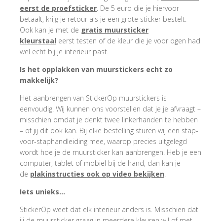
eerst de proefsticker
. De 5 euro die je hiervoor
betaalt, krijg je retour als je een grote sticker bestelt.
Ook kan je met de
gratis muursticker
kleurstaal
eerst testen of de kleur die je voor ogen had
wel echt bij je interieur past.
Is het opplakken van muurstickers echt zo
makkelijk?
Het aanbrengen van StickerOp muurstickers is
eenvoudig. Wij kunnen ons voorstellen dat je je afvraagt –
misschien omdat je denkt twee linkerhanden te hebben
– of jij dit ook kan. Bij elke bestelling sturen wij een stap-
voor-staphandleiding mee, waarop precies uitgelegd
wordt hoe je de muursticker kan aanbrengen. Heb je een
computer, tablet of mobiel bij de hand, dan kan je
de
plakinstructies ook op video bekijken
.
Iets unieks…
StickerOp weet dat elk interieur anders is. Misschien dat
jij de muursticker graag in meerdere kleuren wil of met