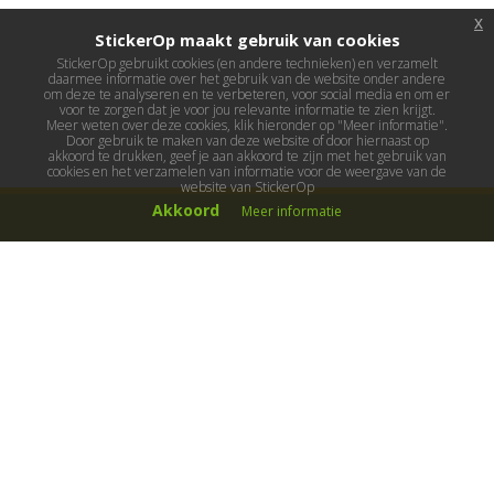
x
StickerOp maakt gebruik van cookies
StickerOp gebruikt cookies (en andere technieken) en verzamelt
daarmee informatie over het gebruik van de website onder andere
om deze te analyseren en te verbeteren, voor social media en om er
voor te zorgen dat je voor jou relevante informatie te zien krijgt.
Meer weten over deze cookies, klik hieronder op "Meer informatie".
Door gebruik te maken van deze website of door hiernaast op
akkoord te drukken, geef je aan akkoord te zijn met het gebruik van
cookies en het verzamelen van informatie voor de weergave van de
website van StickerOp
Akkoord
Meer informatie
Muurstickers
Muurstickers kinderkamer
Muurstickers babykamer
Muurstickers wereld
Muurstickers sport & hobby
Muurstickers voertuigen