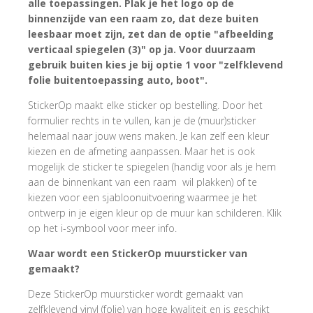
alle toepassingen. Plak je het logo op de
binnenzijde van een raam zo, dat deze buiten
leesbaar moet zijn, zet dan de optie "afbeelding
verticaal spiegelen (3)" op ja. Voor duurzaam
gebruik buiten kies je bij optie 1 voor "zelfklevend
folie buitentoepassing auto, boot".
StickerOp maakt elke sticker op bestelling. Door het
formulier rechts in te vullen, kan je de (muur)sticker
helemaal naar jouw wens maken. Je kan zelf een kleur
kiezen en de afmeting aanpassen. Maar het is ook
mogelijk de sticker te spiegelen (handig voor als je hem
aan de binnenkant van een raam wil plakken) of te
kiezen voor een sjabloonuitvoering waarmee je het
ontwerp in je eigen kleur op de muur kan schilderen. Klik
op het i-symbool voor meer info.
Waar wordt een StickerOp muursticker van
gemaakt?
Deze StickerOp muursticker wordt gemaakt van
zelfklevend vinyl (folie) van hoge kwaliteit en is geschikt