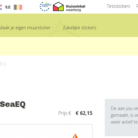
en
Teststickers
Maak je eigen muursticker
Zakelijke stickers
aEQ
- SeaEQ
De aan jou ve
Prijs:€
€ 62,15
gemaakt, is 
weer actief t