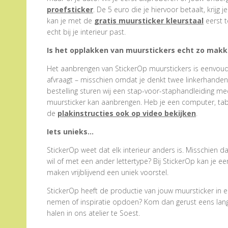
proefsticker
. De 5 euro die je hiervoor betaalt, krijg j
kan je met de
gratis muursticker kleurstaal
eerst t
echt bij je interieur past.
Is het opplakken van muurstickers echt zo makke
Het aanbrengen van StickerOp muurstickers is eenvoudig
afvraagt – misschien omdat je denkt twee linkerhanden te
bestelling sturen wij een stap-voor-staphandleiding me
muursticker kan aanbrengen. Heb je een computer, tabl
de
plakinstructies ook op video bekijken
.
Iets unieks…
StickerOp weet dat elk interieur anders is. Misschien d
wil of met een ander lettertype? Bij StickerOp kan je 
maken vrijblijvend een uniek voorstel.
StickerOp heeft de productie van jouw muursticker in e
nemen of inspiratie opdoen? Kom dan gerust eens langs.
halen in ons atelier te Soest.