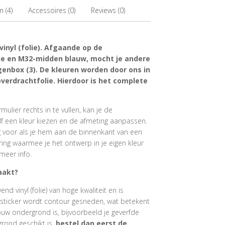
 (4)
Accessoires (0)
Reviews (0)
vinyl (folie). Afgaande op de
je en M32-midden blauw, mocht je andere
genbox (3). De kleuren worden door ons in
erdrachtfolie. Hierdoor is het complete
ulier rechts in te vullen, kan je de
f een kleur kiezen en de afmeting aanpassen.
ig voor als je hem aan de binnenkant van een
ring waarmee je het ontwerp in je eigen kleur
meer info.
aakt?
 vinyl (folie) van hoge kwaliteit en is
rsticker wordt contour gesneden, wat betekent
ouw ondergrond is, bijvoorbeeld je geverfde
grond geschikt is,
bestel dan eerst de