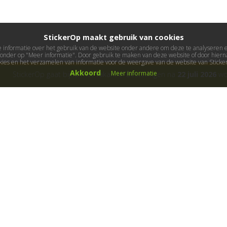
StickerOp maakt gebruik van cookies
informatie over het gebruik van de website onder andere om deze te analyseren en 
ieronder op "Meer informatie". Door gebruik te maken van deze website of door hierna
kies en het verzamelen van informatie voor de weergave van de website van Stick
Akkoord
Meer informatie
StickerOp gaat bijna met vakantie! Bestellingen na
22 juli 2026
wor