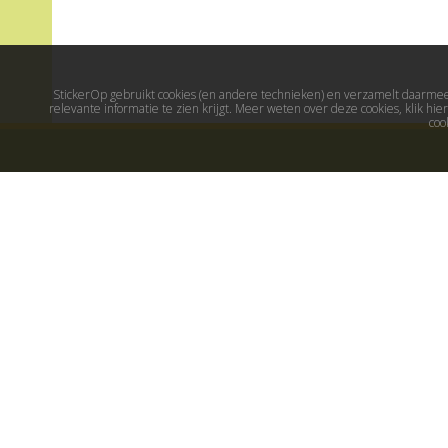
StickerOp gebruikt cookies (en andere technieken) en verzamelt daarmee 
relevante informatie te zien krijgt. Meer weten over deze cookies, klik h
coo