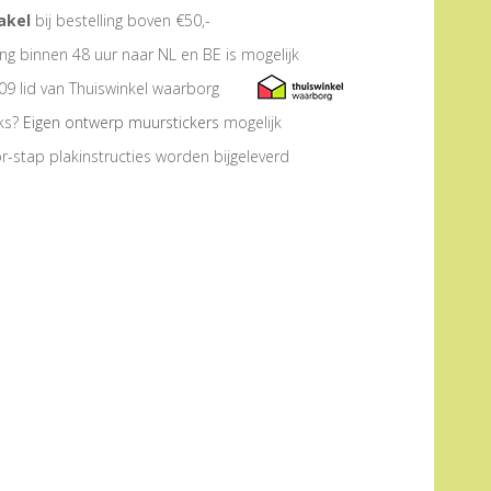
akel
bij bestelling boven €50,-
ng binnen 48 uur naar NL en BE is mogelijk
09 lid van Thuiswinkel waarborg
eks?
Eigen ontwerp muurstickers
mogelijk
r-stap plakinstructies worden bijgeleverd