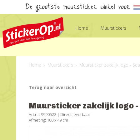
De grootste muursticker winkel voor
Home
Muurstickers
Home
Muurstickers
Muursticker zakelijk logo - Se
Terug naar overzicht
Muursticker zakelijk logo 
Art.nr: 9990522 |
Direct leverbaar
Afmeting: 100 x 49 cm