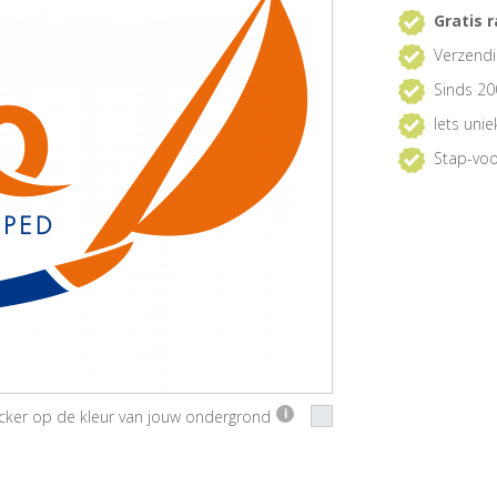
Gratis r
Verzendi
Sinds 20
Iets uni
Stap-voo
ticker op de kleur van jouw ondergrond
i