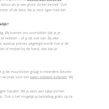
e retour als je een grote sticker bestelt. Ook
esten of de kleur die je voor ogen had wel
lijk?
. Wij kunnen ons voorstellen dat je je
 hebben – of jij dit ook kan. Bij elke
e, waarop precies uitgelegd wordt hoe je de
et of mobiel bij de hand, dan kan je
at jij de muursticker graag in meerdere kleuren
een verzoek voor een
eigen ontwerp indienen
. Wij
igen handen. Wil je eens een kijkje komen
 Ook is het mogelijk je bestelling gratis op te