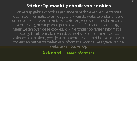
x
StickerOp maakt gebruik van cookies
StickerOp gebruikt cookies (en andere technieken) en verzamelt
daarmee informatie over het gebruik van de website onder andere
om deze te analyseren en te verbeteren, voor social media en om er
voor te zorgen dat je voor jou relevante informatie te zien krijgt.
Meer weten over deze cookies, klik hieronder op "Meer informatie".
Door gebruik te maken van deze website of door hiernaast op
akkoord te drukken, geef je aan akkoord te zijn met het gebruik van
cookies en het verzamelen van informatie voor de weergave van de
website van StickerOp
Akkoord
Meer informatie
Muurstickers
Muurstickers kinderkamer
Muurstickers babykamer
Muurstickers wereld
Muurstickers sport & hobby
Muurstickers voertuigen
Muurstickers natuur & dieren