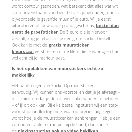
wordt contour gesneden, wat betekent dat alles wat wit
is op bovenstaand voorbeeld straks jouw ondergrond is,
bijvoorbeeld je geverfde muur of je auto. Wil je eerst
uitproberen of jouw ondergrond geschikt is,
bestel dan
eerst de proefsticker
. De 5 euro die je hiervoor
betaalt, krijg je retour als je een grote sticker bestelt.
Ook kan je met de
gratis muursticker
kleurstaal
eerst testen of de kleur die je voor ogen had
wel echt bij je interieur past.
Is het opplakken van muurstickers echt zo
makkelijk?
Het aanbrengen van StickerOp muurstickers is
eenvoudig. Wij kunnen ons voorstellen dat je je afvraagt –
misschien omdat je denkt twee linkerhanden te hebben
– of jij dit ook kan. Bij elke bestelling sturen wij een stap-
voor-staphandleiding mee, waarop precies uitgelegd
wordt hoe je de muursticker kan aanbrengen. Heb je een
computer, tablet of mobiel bij de hand, dan kan je
de
plakinstructies ook op video bekijken
.