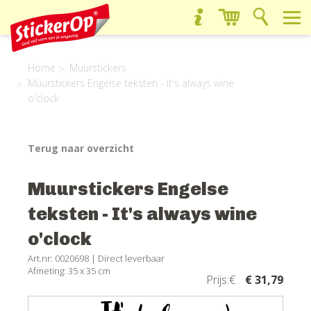
Home
Muurstickers
Muurstickers Engelse teksten - It's always wine
o'clock
Terug naar overzicht
Muurstickers Engelse
teksten - It's always wine
o'clock
Art.nr: 0020698 |
Direct leverbaar
Afmeting: 35 x 35 cm
Prijs:€
€ 31,79