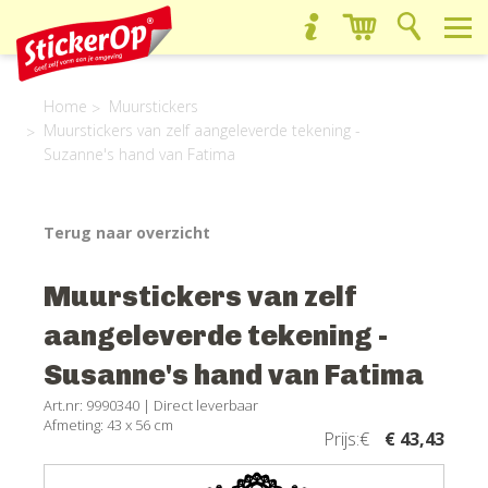
Home
Muurstickers
Muurstickers van zelf aangeleverde tekening -
Suzanne's hand van Fatima
Terug naar overzicht
Muurstickers van zelf
aangeleverde tekening -
Susanne's hand van Fatima
Art.nr: 9990340 |
Direct leverbaar
Afmeting: 43 x 56 cm
Prijs:€
€ 43,43