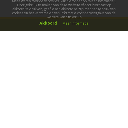
Meer weten over deze cookies, klik hieronder op "Meer informatie".
Door gebruik te maken van deze website of door hiernaast op
akkoord te drukken, geef je aan akkoord te zijn met het gebruik van
cookies en het verzamelen van informatie voor de weergave van de
website van StickerOp
Akkoord
Meer informatie
Muurstickers
Muurstickers kinderkamer
Muurstickers babykamer
Muurstickers wereld
Muurstickers sport & hobby
Muurstickers voertuigen
Muurstickers natuur & dieren
Knutselmuurstickers
Populaire stickers
Maak je eigen sticker