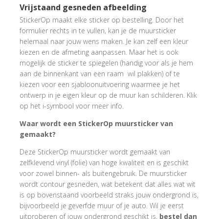
Vrijstaand gesneden afbeelding
StickerOp maakt elke sticker op bestelling. Door het
formulier rechts in te vullen, kan je de muursticker
helemaal naar jouw wens maken. Je kan zelf een kleur
kiezen en de afmeting aanpassen. Maar het is ook
mogelijk de sticker te spiegelen (handig voor als je hem
aan de binnenkant van een raam wil plakken) of te
kiezen voor een sjabloonuitvoering waarmee je het
ontwerp in je eigen kleur op de muur kan schilderen. Klik
op het i-symbool voor meer info.
Waar wordt een StickerOp muursticker van
gemaakt?
Deze StickerOp muursticker wordt gemaakt van
zelfklevend vinyl (folie) van hoge kwaliteit en is geschikt
voor zowel binnen- als buitengebruik. De muursticker
wordt contour gesneden, wat betekent dat alles wat wit
is op bovenstaand voorbeeld straks jouw ondergrond is,
bijvoorbeeld je geverfde muur of je auto. Wil je eerst
uitproberen of jouw ondergrond geschikt is,
bestel dan