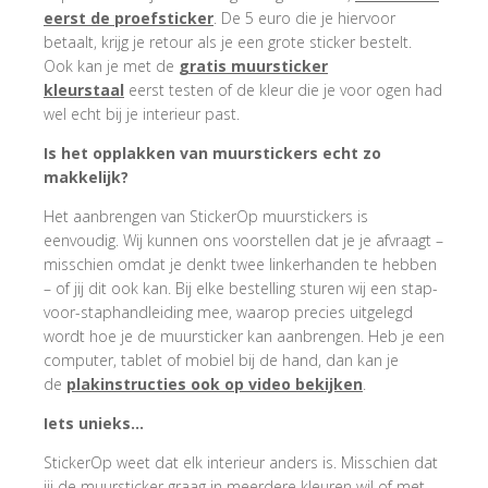
eerst de proefsticker
. De 5 euro die je hiervoor
betaalt, krijg je retour als je een grote sticker bestelt.
Ook kan je met de
gratis muursticker
kleurstaal
eerst testen of de kleur die je voor ogen had
wel echt bij je interieur past.
Is het opplakken van muurstickers echt zo
makkelijk?
Het aanbrengen van StickerOp muurstickers is
eenvoudig. Wij kunnen ons voorstellen dat je je afvraagt –
misschien omdat je denkt twee linkerhanden te hebben
– of jij dit ook kan. Bij elke bestelling sturen wij een stap-
voor-staphandleiding mee, waarop precies uitgelegd
wordt hoe je de muursticker kan aanbrengen. Heb je een
computer, tablet of mobiel bij de hand, dan kan je
de
plakinstructies ook op video bekijken
.
Iets unieks…
StickerOp weet dat elk interieur anders is. Misschien dat
jij de muursticker graag in meerdere kleuren wil of met