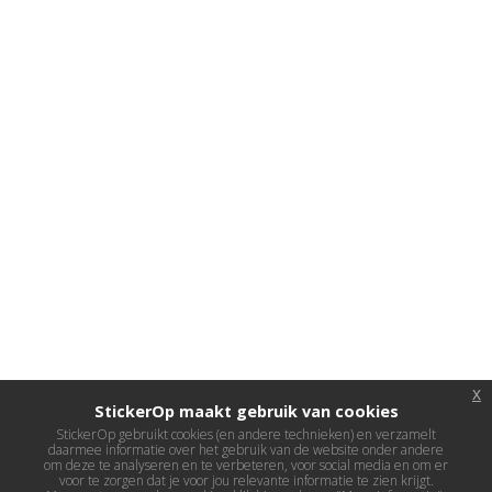
x
StickerOp maakt gebruik van cookies
StickerOp gebruikt cookies (en andere technieken) en verzamelt
daarmee informatie over het gebruik van de website onder andere
om deze te analyseren en te verbeteren, voor social media en om er
voor te zorgen dat je voor jou relevante informatie te zien krijgt.