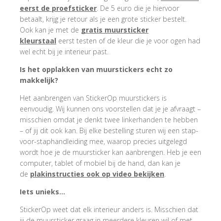
eerst de proefsticker
. De 5 euro die je hiervoor
betaalt, krijg je retour als je een grote sticker bestelt.
Ook kan je met de
gratis muursticker
kleurstaal
eerst testen of de kleur die je voor ogen had
wel echt bij je interieur past.
Is het opplakken van muurstickers echt zo
makkelijk?
Het aanbrengen van StickerOp muurstickers is
eenvoudig. Wij kunnen ons voorstellen dat je je afvraagt –
misschien omdat je denkt twee linkerhanden te hebben
– of jij dit ook kan. Bij elke bestelling sturen wij een stap-
voor-staphandleiding mee, waarop precies uitgelegd
wordt hoe je de muursticker kan aanbrengen. Heb je een
computer, tablet of mobiel bij de hand, dan kan je
de
plakinstructies ook op video bekijken
.
Iets unieks…
StickerOp weet dat elk interieur anders is. Misschien dat
jij de muursticker graag in meerdere kleuren wil of met