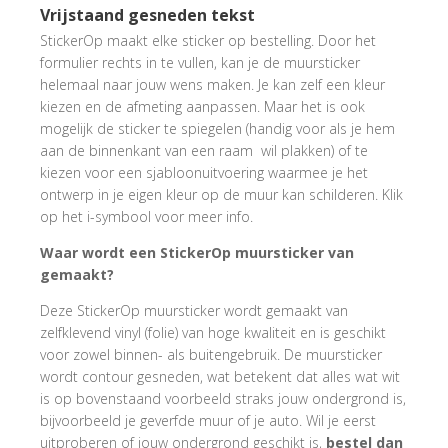
Vrijstaand gesneden tekst
StickerOp maakt elke sticker op bestelling. Door het
formulier rechts in te vullen, kan je de muursticker
helemaal naar jouw wens maken. Je kan zelf een kleur
kiezen en de afmeting aanpassen. Maar het is ook
mogelijk de sticker te spiegelen (handig voor als je hem
aan de binnenkant van een raam wil plakken) of te
kiezen voor een sjabloonuitvoering waarmee je het
ontwerp in je eigen kleur op de muur kan schilderen. Klik
op het i-symbool voor meer info.
Waar wordt een StickerOp muursticker van
gemaakt?
Deze StickerOp muursticker wordt gemaakt van
zelfklevend vinyl (folie) van hoge kwaliteit en is geschikt
voor zowel binnen- als buitengebruik. De muursticker
wordt contour gesneden, wat betekent dat alles wat wit
is op bovenstaand voorbeeld straks jouw ondergrond is,
bijvoorbeeld je geverfde muur of je auto. Wil je eerst
uitproberen of jouw ondergrond geschikt is,
bestel dan