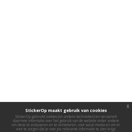
x
StickerOp maakt gebruik van cookies
StickerOp gebruikt cookies (en andere technieken) en verzamelt
daarmee informatie over het gebruik van de website onder andere
om deze te analyseren en te verbeteren, voor social media en om er
voor te zorgen dat je voor jou relevante informatie te zien krijgt.