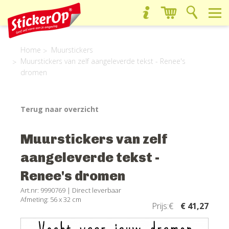
Home
Muurstickers
Muurstickers van zelf aangeleverde tekst - Renee's
dromen
Terug naar overzicht
Muurstickers van zelf
aangeleverde tekst -
Renee's dromen
Art.nr: 9990769 |
Direct leverbaar
Afmeting: 56 x 32 cm
Prijs:€
€ 41,27