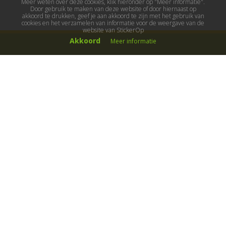
Meer weten over deze cookies, klik hieronder op "Meer informatie".
Door gebruik te maken van deze website of door hiernaast op
akkoord te drukken, geef je aan akkoord te zijn met het gebruik van
cookies en het verzamelen van informatie voor de weergave van de
website van StickerOp
Akkoord
Meer informatie
Muurstickers
Muurstickers kinderkamer
Muurstickers babykamer
Muurstickers wereld
Muurstickers sport & hobby
Muurstickers voertuigen
Muurstickers natuur & dieren
Knutselmuurstickers
Populaire stickers
Maak je eigen sticker