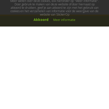
Meer weten over deze cookies, klik hieronder op "Meer informatie".
Door gebruik te maken van deze website of door hiernaast op
akkoord te drukken, geef je aan akkoord te zijn met het gebruik van
cookies en het verzamelen van informatie voor de weergave van de
website van StickerOp
Akkoord
Meer informatie
Muurstickers
Muurstickers kinderkamer
Muurstickers babykamer
Muurstickers wereld
Muurstickers sport & hobby
Muurstickers voertuigen
Muurstickers natuur & dieren
Knutselmuurstickers
Populaire stickers
Maak je eigen sticker