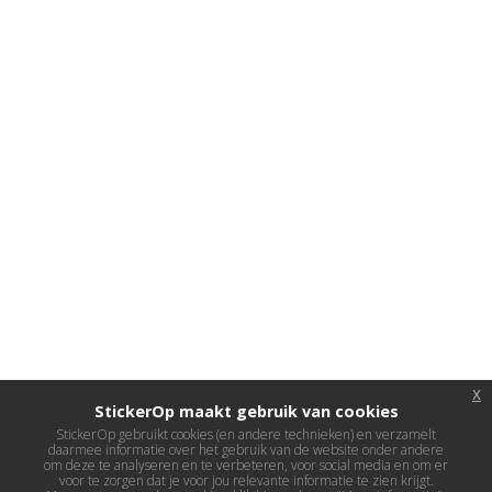
x
StickerOp maakt gebruik van cookies
StickerOp gebruikt cookies (en andere technieken) en verzamelt
daarmee informatie over het gebruik van de website onder andere
om deze te analyseren en te verbeteren, voor social media en om er
voor te zorgen dat je voor jou relevante informatie te zien krijgt.