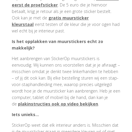
eerst de proefsticker
. De 5 euro die je hiervoor
betaalt, krijg je retour als je een grote sticker bestelt.
Ook kan je met de
gratis muursticker
kleurstaal
eerst testen of de kleur die je voor ogen had
wel echt bij je interieur past.
Is het opplakken van muurstickers echt zo
makkelijk?
Het aanbrengen van StickerOp muurstickers is
eenvoudig. Wij kunnen ons voorstellen dat je je afvraagt –
misschien omdat je denkt twee linkerhanden te hebben
– of jij dit ook kan. Bij elke bestelling sturen wij een stap-
voor-staphandleiding mee, waarop precies uitgelegd
wordt hoe je de muursticker kan aanbrengen. Heb je een
computer, tablet of mobiel bij de hand, dan kan je
de
plakinstructies ook op video bekijken
.
Iets unieks…
StickerOp weet dat elk interieur anders is. Misschien dat
jij de muursticker graag in meerdere kleuren wil of met