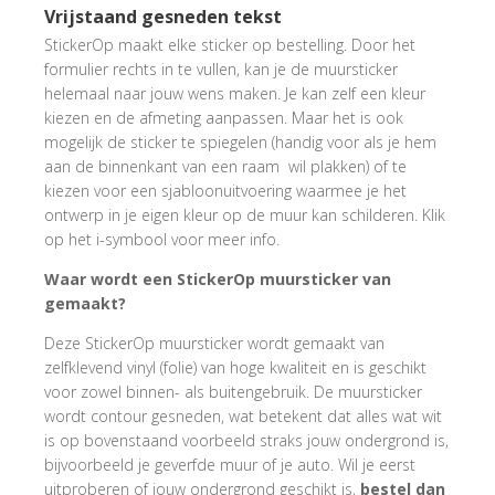
Vrijstaand gesneden tekst
StickerOp maakt elke sticker op bestelling. Door het
formulier rechts in te vullen, kan je de muursticker
helemaal naar jouw wens maken. Je kan zelf een kleur
kiezen en de afmeting aanpassen. Maar het is ook
mogelijk de sticker te spiegelen (handig voor als je hem
aan de binnenkant van een raam wil plakken) of te
kiezen voor een sjabloonuitvoering waarmee je het
ontwerp in je eigen kleur op de muur kan schilderen. Klik
op het i-symbool voor meer info.
Waar wordt een StickerOp muursticker van
gemaakt?
Deze StickerOp muursticker wordt gemaakt van
zelfklevend vinyl (folie) van hoge kwaliteit en is geschikt
voor zowel binnen- als buitengebruik. De muursticker
wordt contour gesneden, wat betekent dat alles wat wit
is op bovenstaand voorbeeld straks jouw ondergrond is,
bijvoorbeeld je geverfde muur of je auto. Wil je eerst
uitproberen of jouw ondergrond geschikt is,
bestel dan