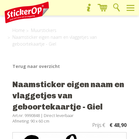
Home
Muurstickers
Naamsticker eigen naam en vlaggetjes van
geboortekaartje - Giel
Terug naar overzicht
Naamsticker eigen naam en
vlaggetjes van
geboortekaartje - Giel
Art.nr: 9990848 |
Direct leverbaar
Afmeting: 90 x 60 cm
Prijs:€
€ 48,90