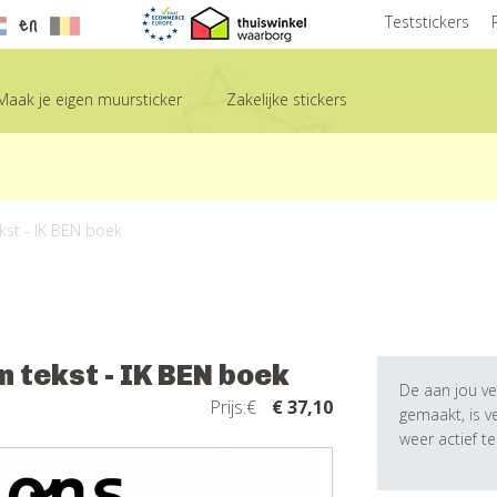
en
Teststickers
Maak je eigen muursticker
Zakelijke stickers
ekst - IK BEN boek
 tekst - IK BEN boek
De aan jou ve
Prijs:€
€ 37,10
gemaakt, is 
weer actief t