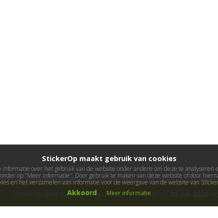
StickerOp maakt gebruik van cookies
informatie over het gebruik van de website onder andere om deze te analyseren en 
ieronder op "Meer informatie". Door gebruik te maken van deze website of door hierna
kies en het verzamelen van informatie voor de weergave van de website van Stick
Akkoord
Meer informatie
StickerOp gaat bijna met vakantie! Bestellingen na
22 juli 2026
wor