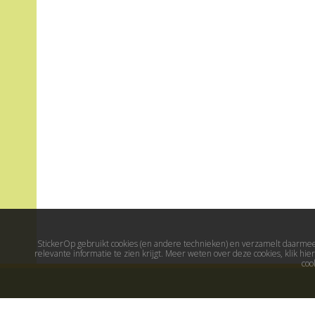
StickerOp gebruikt cookies (en andere technieken) en verzamelt daarmee 
relevante informatie te zien krijgt. Meer weten over deze cookies, klik h
coo