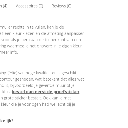
 (4)
Accessoires (0)
Reviews (0)
ulier rechts in te vullen, kan je de
elf een kleur kiezen en de afmeting aanpassen.
ig voor als je hem aan de binnenkant van een
ring waarmee je het ontwerp in je eigen kleur
meer info.
l (folie) van hoge kwaliteit en is geschikt
 contour gesneden, wat betekent dat alles wat
 is, bijvoorbeeld je geverfde muur of je
ikt is,
bestel dan eerst de proefsticker
.
een grote sticker bestelt. Ook kan je met
kleur die je voor ogen had wel echt bij je
kelijk?