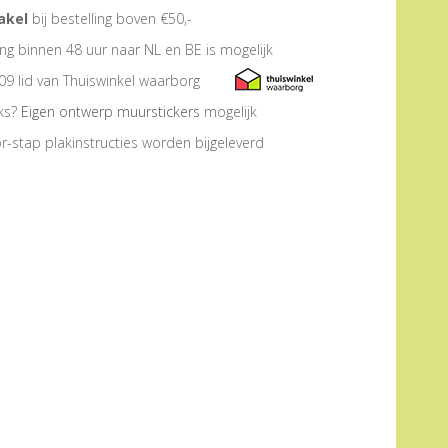
akel
bij bestelling boven €50,-
ng binnen 48 uur naar NL en BE is mogelijk
09 lid van Thuiswinkel waarborg
eks?
Eigen ontwerp muurstickers
mogelijk
r-stap plakinstructies worden bijgeleverd