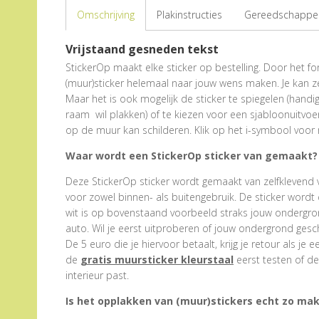
Omschrijving
Plakinstructies
Gereedschappen
Vrijstaand gesneden tekst
StickerOp maakt elke sticker op bestelling. Door het form
(muur)sticker helemaal naar jouw wens maken. Je kan z
Maar het is ook mogelijk de sticker te spiegelen (hand
raam wil plakken) of te kiezen voor een sjabloonuitvoe
op de muur kan schilderen. Klik op het i-symbool voor 
Waar wordt een StickerOp sticker van gemaakt?
Deze StickerOp sticker wordt gemaakt van zelfklevend viny
voor zowel binnen- als buitengebruik. De sticker wordt
wit is op bovenstaand voorbeeld straks jouw ondergrond
auto. Wil je eerst uitproberen of jouw ondergrond gesch
De 5 euro die je hiervoor betaalt, krijg je retour als je 
de
gratis muursticker kleurstaal
eerst testen of de 
interieur past.
Is het opplakken van (muur)stickers echt zo mak