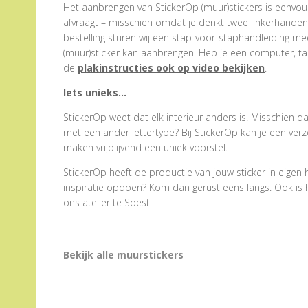
Het aanbrengen van StickerOp (muur)stickers is eenvoud
afvraagt – misschien omdat je denkt twee linkerhanden te
bestelling sturen wij een stap-voor-staphandleiding me
(muur)sticker kan aanbrengen. Heb je een computer, tab
de
plakinstructies ook op video bekijken
.
Iets unieks…
StickerOp weet dat elk interieur anders is. Misschien dat
met een ander lettertype? Bij StickerOp kan je een ve
maken vrijblijvend een uniek voorstel.
StickerOp heeft de productie van jouw sticker in eigen
inspiratie opdoen? Kom dan gerust eens langs. Ook is het
ons atelier te Soest.
Bekijk alle muurstickers