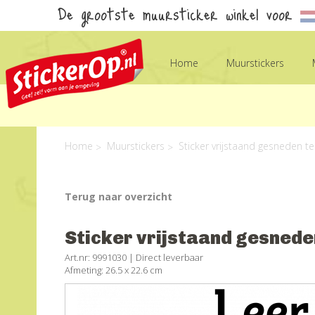
De grootste muursticker winkel voor
Home
Muurstickers
Home
Muurstickers
Sticker vrijstaand gesneden t
Terug naar overzicht
Sticker vrijstaand gesneden
Art.nr: 9991030 |
Direct leverbaar
Afmeting: 26.5 x 22.6 cm