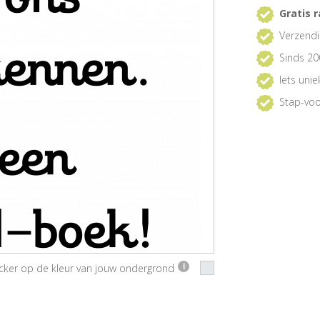
Gratis r
Verzendi
Sinds 20
Iets uni
Stap-voo
ticker op de kleur van jouw ondergrond
i