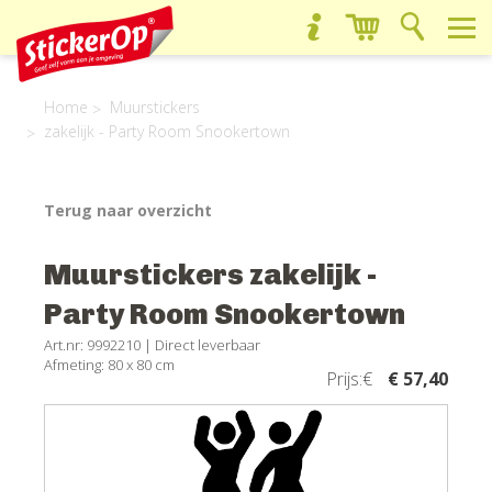
Home
Muurstickers
zakelijk - Party Room Snookertown
Terug naar overzicht
Muurstickers zakelijk -
Party Room Snookertown
Art.nr: 9992210 |
Direct leverbaar
Afmeting: 80 x 80 cm
Prijs:€
€ 57,40