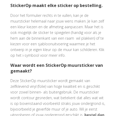
StickerOp maakt elke sticker op bestelling.
Door het formulier rechts in te vullen, kan je de
muursticker helemaal naar jouw wens maken. Je kan zelf
een kleur kiezen en de afmeting aanpassen. Maar het is
ook mogelijk de sticker te spiegelen (handig voor als je
hem aan de binnenkant van een raam wil plakken) of te
kiezen voor een sjabloonuitvoering waarmee je het
ontwerp in je eigen kleur op de muur kan schilderen. Klik
op het i-symbool voor meer info.
Waar wordt een StickerOp muursticker van
gemaakt?
Deze StickerOp muursticker wordt gemaakt van
zelfklevend vinyl (folie) van hoge kwaliteit en is geschikt
voor zowel binnen- als buitengebruik. De muursticker
wordt contour gesneden, wat betekent dat alles wat wit
is op bovenstaand voorbeeld straks jouw ondergrond is,
bijvoorbeeld je geverfde muur of je auto. Wil je eerst
uitproberen of jouw ondergrond geschikt is,
bestel dan