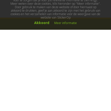
voor te zorgen dat je voor jou relevante informatie te zien krijgt.
Meer weten over deze cookies, klik hieronder op "Meer informatie".
Door gebruik te maken van deze website of door hiernaast op
akkoord te drukken, geef je aan akkoord te zijn met het gebruik van
cookies en het verzamelen van informatie voor de weergave van de
website van StickerOp
Akkoord
Meer informatie
Muurstickers
Muurstickers kinderkamer
Muurstickers babykamer
Muurstickers wereld
Muurstickers sport & hobby
Muurstickers voertuigen
Muurstickers natuur & dieren
Knutselmuurstickers
Populaire stickers
Maak je eigen sticker