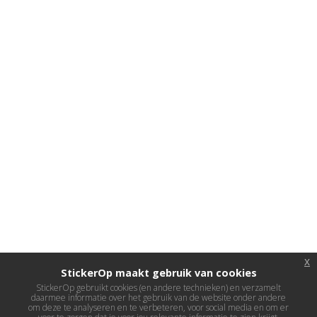
x
StickerOp maakt gebruik van cookies
StickerOp gebruikt cookies (en andere technieken) en verzamelt
daarmee informatie over het gebruik van de website onder andere
om deze te analyseren en te verbeteren, voor social media en om er