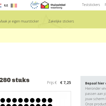
en
Teststickers
Maak je eigen muursticker
Zakelijke stickers
 280 stuks
Prijs:€
€ 7,25
Bepaal hier
Hieronder vin
passen aan j
jouw scherm k
Onze producte