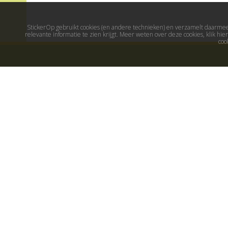
StickerOp gebruikt cookies (en andere technieken) en verzamelt daarmee 
relevante informatie te zien krijgt. Meer weten over deze cookies, klik h
coo
Muurstickers
Populaire stick
Muurstickers kinderkamer
Maak je eigen sticker