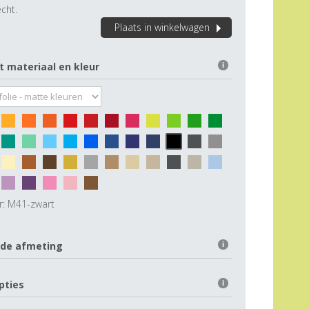
cht.
Plaats in winkelwagen
t materiaal en kleur
i
r:
M41-zwart
 de afmeting
i
pties
i