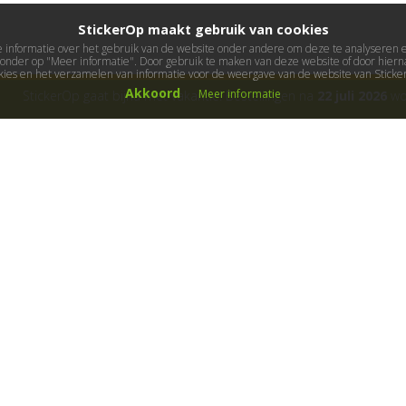
StickerOp maakt gebruik van cookies
informatie over het gebruik van de website onder andere om deze te analyseren en 
ieronder op "Meer informatie". Door gebruik te maken van deze website of door hierna
kies en het verzamelen van informatie voor de weergave van de website van Stick
Akkoord
Meer informatie
StickerOp gaat bijna met vakantie! Bestellingen na
22 juli 2026
wor
ers
Klantenservice
Over ons
Algemene voorwaarden
Cadeaubon