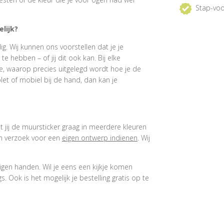
Stap-voo
lijk?
. Wij kunnen ons voorstellen dat je je
 hebben – of jij dit ook kan. Bij elke
e, waarop precies uitgelegd wordt hoe je de
et of mobiel bij de hand, dan kan je
at jij de muursticker graag in meerdere kleuren
een verzoek voor een
eigen ontwerp indienen
. Wij
igen handen. Wil je eens een kijkje komen
 Ook is het mogelijk je bestelling gratis op te