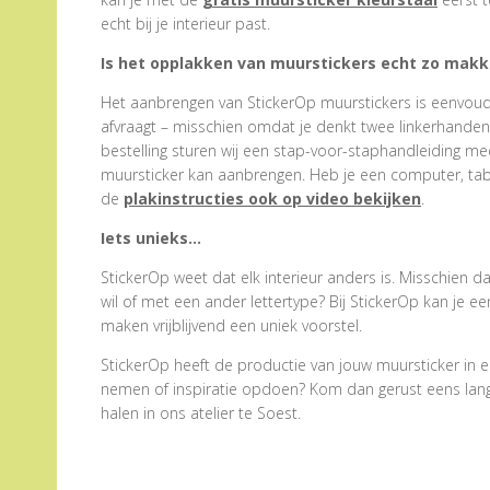
echt bij je interieur past.
Is het opplakken van muurstickers echt zo makke
Het aanbrengen van StickerOp muurstickers is eenvoudig
afvraagt – misschien omdat je denkt twee linkerhanden te
bestelling sturen wij een stap-voor-staphandleiding me
muursticker kan aanbrengen. Heb je een computer, tabl
de
plakinstructies ook op video bekijken
.
Iets unieks…
StickerOp weet dat elk interieur anders is. Misschien d
wil of met een ander lettertype? Bij StickerOp kan je 
maken vrijblijvend een uniek voorstel.
StickerOp heeft de productie van jouw muursticker in e
nemen of inspiratie opdoen? Kom dan gerust eens langs.
halen in ons atelier te Soest.