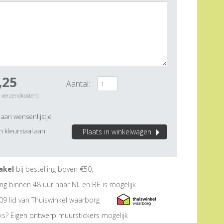
,25
Aantal:
. verzendkosten)
aan wensenlijstje
 kleurstaal aan
Plaats in winkelwagen
akel
bij bestelling boven €50,-
ng binnen 48 uur naar NL en BE is mogelijk
09 lid van Thuiswinkel waarborg
eks?
Eigen ontwerp muurstickers
mogelijk