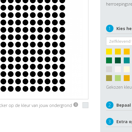
herroepingsre
1
Kies he
Gekozen kleu
2
Bepaal
ticker op de kleur van jouw ondergrond
i
3
Extra o