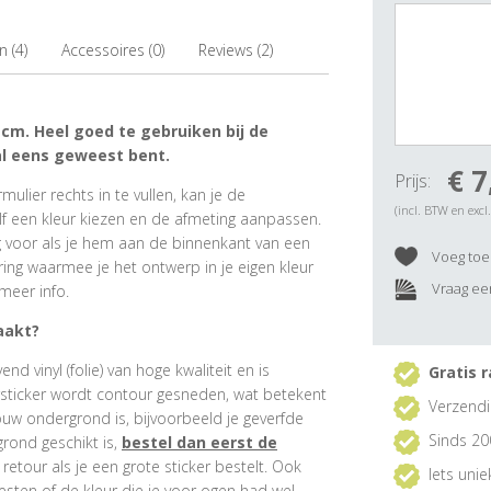
 (4)
Accessoires (0)
Reviews (2)
 cm. Heel goed te gebruiken bij de
al eens geweest bent.
€ 7
Prijs:
ulier rechts in te vullen, kan je de
(incl. BTW en excl
f een kleur kiezen en de afmeting aanpassen.
ig voor als je hem aan de binnenkant van een
Voeg toe 
ring waarmee je het ontwerp in je eigen kleur
Vraag een
meer info.
aakt?
 vinyl (folie) van hoge kwaliteit en is
Gratis r
rsticker wordt contour gesneden, wat betekent
Verzendi
ouw ondergrond is, bijvoorbeeld je geverfde
Sinds 20
grond geschikt is,
bestel dan eerst de
e retour als je een grote sticker bestelt. Ook
Iets uni
esten of de kleur die je voor ogen had wel