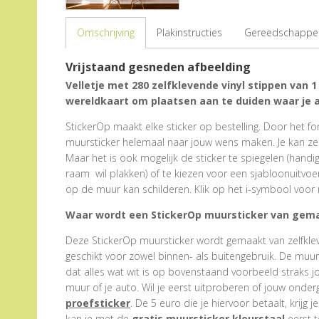
Omschrijving
Plakinstructies
Gereedschappen
Vrijstaand gesneden afbeelding
Velletje met 280 zelfklevende vinyl stippen van 1
wereldkaart om plaatsen aan te duiden waar je 
StickerOp maakt elke sticker op bestelling. Door het form
muursticker helemaal naar jouw wens maken. Je kan zel
Maar het is ook mogelijk de sticker te spiegelen (hand
raam wil plakken) of te kiezen voor een sjabloonuitvoe
op de muur kan schilderen. Klik op het i-symbool voor 
Waar wordt een StickerOp muursticker van gem
Deze StickerOp muursticker wordt gemaakt van zelfklevend
geschikt voor zowel binnen- als buitengebruik. De muu
dat alles wat wit is op bovenstaand voorbeeld straks j
muur of je auto. Wil je eerst uitproberen of jouw onder
proefsticker
. De 5 euro die je hiervoor betaalt, krijg j
kan je met de
gratis muursticker kleurstaal
eerst t