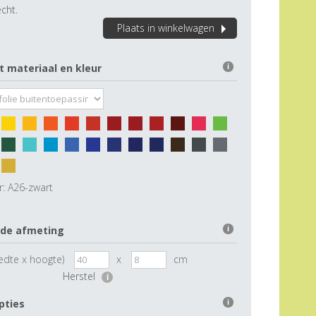
cht.
Plaats in winkelwagen
t materiaal en kleur
i
r:
A26-zwart
 de afmeting
i
edte x hoogte)
x
cm
Herstel
i
pties
i