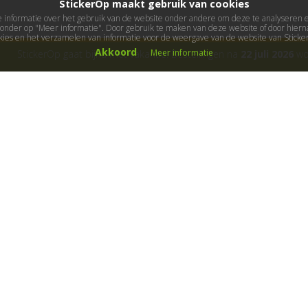
StickerOp maakt gebruik van cookies
informatie over het gebruik van de website onder andere om deze te analyseren en 
ieronder op "Meer informatie". Door gebruik te maken van deze website of door hierna
kies en het verzamelen van informatie voor de weergave van de website van Stick
Akkoord
Meer informatie
StickerOp gaat bijna met vakantie! Bestellingen na
22 juli 2026
wor
ers
Klantenservice
Over ons
Algemene voorwaarden
Cadeaubon
B
etaalwijze
Fotoservice
Garanties
Gastillustratoren