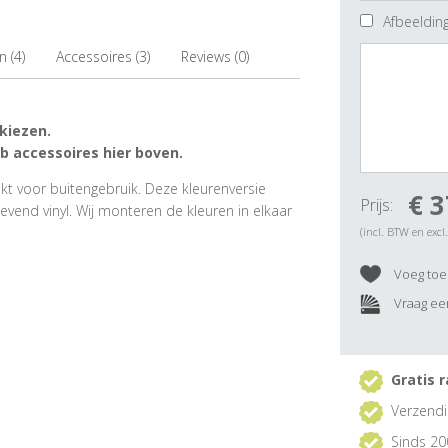
Afbeelding
 (4)
Accessoires (3)
Reviews (0)
 kiezen.
ab accessoires hier boven.
ikt voor buitengebruik. Deze kleurenversie
€ 3
Prijs:
evend vinyl. Wij monteren de kleuren in elkaar
(incl. BTW en excl
Voeg toe 
Vraag een
Gratis r
Verzendi
Sinds 20