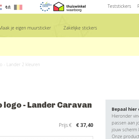
en
Teststickers
Maak je eigen muursticker
Zakelijke stickers
go - Lander 2 kleuren
o logo - Lander Caravan
Bepaal hier
Hieronder vin
passen aan j
Prijs:€
€ 37,40
jouw scherm k
Onze producte