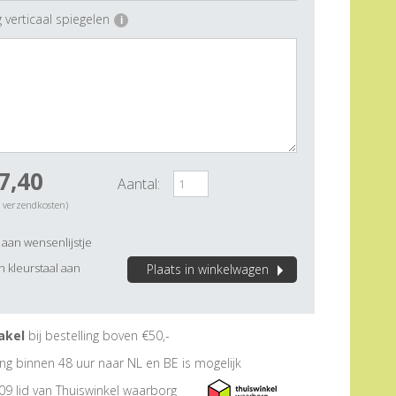
 verticaal spiegelen
i
7,40
Aantal:
. verzendkosten)
aan wensenlijstje
 kleurstaal aan
Plaats in winkelwagen
akel
bij bestelling boven €50,-
ng binnen 48 uur naar NL en BE is mogelijk
09 lid van Thuiswinkel waarborg