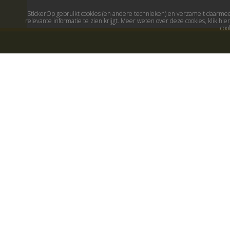
StickerOp gebruikt cookies (en andere technieken) en verzamelt daarmee 
relevante informatie te zien krijgt. Meer weten over deze cookies, klik h
coo
Muurstickers
Populaire stick
Muurstickers kinderkamer
Maak je eigen sticker
Muurstickers babykamer
Muurstickers
Muurstickers wereld
Decoratiestickers