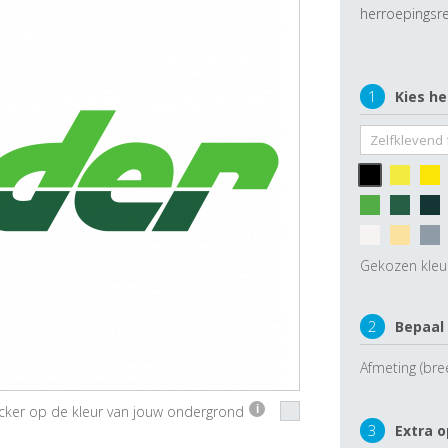
herroepingsre
1
Kies he
Gekozen kleu
2
Bepaal
Afmeting (bre
ticker op de kleur van jouw ondergrond
i
3
Extra o