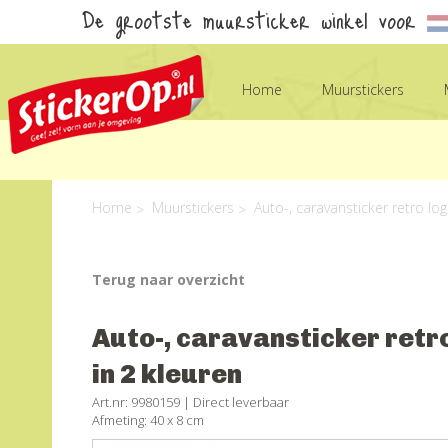
De grootste muursticker winkel voor
Home
Muurstickers
Home
Muurstickers
Auto-, caravansticker retro lo
Terug naar overzicht
Auto-, caravansticker retr
in 2 kleuren
Art.nr: 9980159 |
Direct leverbaar
Afmeting: 40 x 8 cm