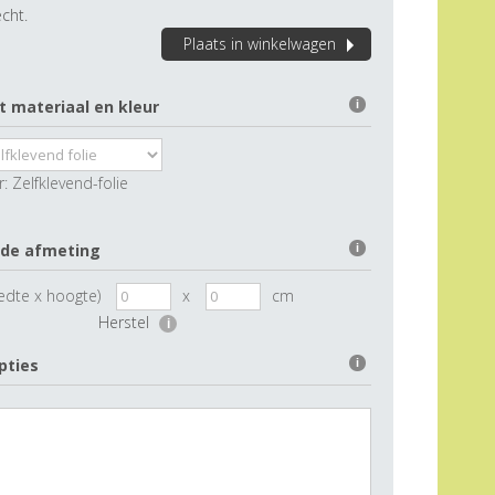
cht.
Plaats in winkelwagen
t materiaal en kleur
i
r:
Zelfklevend-folie
 de afmeting
i
edte x hoogte)
x
cm
Herstel
i
pties
i