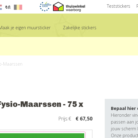
en
Teststickers
Maak je eigen muursticker
Zakelijke stickers
sio-Maarssen
 Fysio-Maarssen - 75 x
Bepaal hier
Hieronder vin
Prijs:€
€ 67,50
passen aan j
jouw scherm k
Onze producte