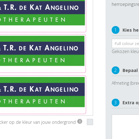
herroepingsre
1
Kies he
Gekozen kleu
2
Bepaal
Afmeting (bre
3
Extra o
ticker op de kleur van jouw ondergrond
i