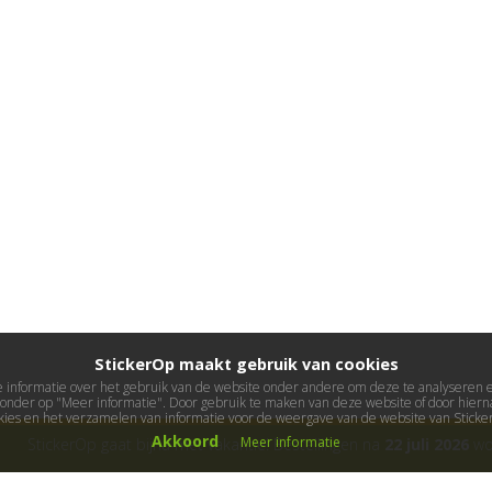
StickerOp maakt gebruik van cookies
informatie over het gebruik van de website onder andere om deze te analyseren en 
ieronder op "Meer informatie". Door gebruik te maken van deze website of door hierna
kies en het verzamelen van informatie voor de weergave van de website van Stick
Akkoord
Meer informatie
StickerOp gaat bijna met vakantie! Bestellingen na
22 juli 2026
wor