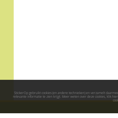
StickerOp gebruikt cookies (en andere technieken) en verzamelt daarmee 
relevante informatie te zien krijgt. Meer weten over deze cookies, klik h
coo