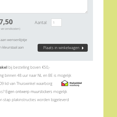
7,50
Aantal:
. verzendkosten)
aan wensenlijstje
 kleurstaal aan
Plaats in winkelwagen
akel
bij bestelling boven €50,-
ng binnen 48 uur naar NL en BE is mogelijk
09 lid van Thuiswinkel waarborg
eks?
Eigen ontwerp muurstickers
mogelijk
r-stap plakinstructies worden bijgeleverd