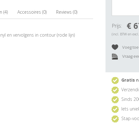
 (4)
Accessoires (0)
Reviews (0)
€ 6
Prijs:
(incl. BTW en excl
nyl en vervolgens in contour (rode lijn)
Voeg toe 
Vraag een
Gratis r
Verzendi
Sinds 20
Iets uni
Stap-voo