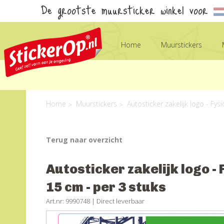
De grootste muursticker winkel voor
Home
Muurstickers
Home
Muurstickers
Autosticker zakelijk logo - Fy
Terug naar overzicht
Autosticker zakelijk logo -
15 cm - per 3 stuks
Art.nr: 9990748 |
Direct leverbaar