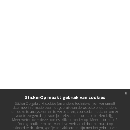
x
StickerOp maakt gebruik van cookies
StickerOp gebruikt cookies (en andere technieken) en verzamelt
daarmee informatie over het gebruik van de website onder andere
om deze te analyseren en te verbeteren, voor social media en om er
voor te zorgen dat je voor jou relevante informatie te zien krijgt.
Meer weten over deze cookies, klik hieronder op "Meer informatie".
Door gebruik te maken van deze website of door hiernaast op
akkoord te drukken, geef je aan akkoord te zijn met het gebruik van