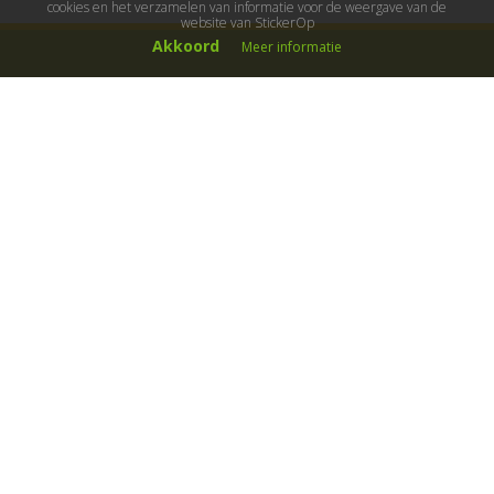
cookies en het verzamelen van informatie voor de weergave van de
website van StickerOp
Akkoord
Meer informatie
Muurstickers
Muurstickers kinderkamer
Muurstickers babykamer
Muurstickers wereld
Muurstickers sport & hobby
Muurstickers voertuigen
Muurstickers natuur & dieren
Knutselmuurstickers
Populaire stickers
Maak je eigen sticker
Muurstickers
Decoratiestickers