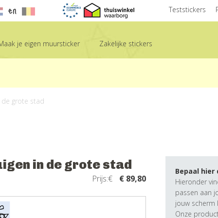
en
Teststickers
Maak je eigen muursticker
Zakelijke stickers
 de grote stad
gen in de grote stad
Bepaal hier
Prijs:€
€ 89,80
Hieronder vin
passen aan j
jouw scherm k
Onze producte