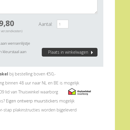
9,80
Aantal:
. verzendkosten)
aan wensenlijstje
 kleurstaal aan
Plaats in winkelwagen
akel
bij bestelling boven €50,-
ng binnen 48 uur naar NL en BE is mogelijk
09 lid van Thuiswinkel waarborg
eks?
Eigen ontwerp muurstickers
mogelijk
r-stap plakinstructies worden bijgeleverd