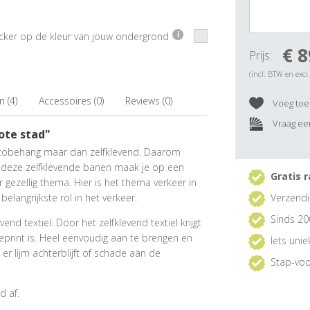
ticker op de kleur van jouw ondergrond
i
€ 8
Prijs:
(incl. BTW en excl
 (4)
Accessoires (0)
Reviews (0)
Voeg toe 
Vraag een
ote stad"
fotobehang maar dan zelfklevend. Daarom
 deze zelfklevende banen maak je op een
Gratis r
gezellig thema. Hier is het thema verkeer in
belangrijkste rol in het verkeer.
Verzendi
Sinds 20
nd textiel. Door het zelfklevend textiel krijgt
geprint is. Heel eenvoudig aan te brengen en
Iets uni
r lijm achterblijft of schade aan de
Stap-voo
d af.