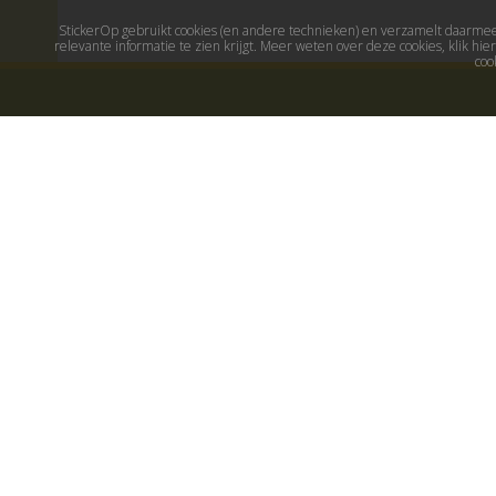
StickerOp gebruikt cookies (en andere technieken) en verzamelt daarmee 
relevante informatie te zien krijgt. Meer weten over deze cookies, klik h
coo
Muurstickers
Populaire stick
Muurstickers kinderkamer
Maak je eigen sticker
Muurstickers babykamer
Muurstickers