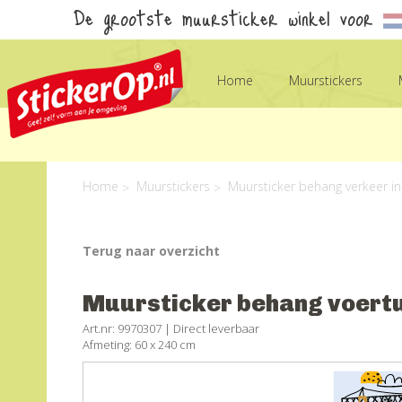
De grootste muursticker winkel voor
Home
Muurstickers
Home
Muurstickers
Muursticker behang verkeer in
Terug naar overzicht
Muursticker behang voertui
Art.nr: 9970307 |
Direct leverbaar
Afmeting: 60 x 240 cm