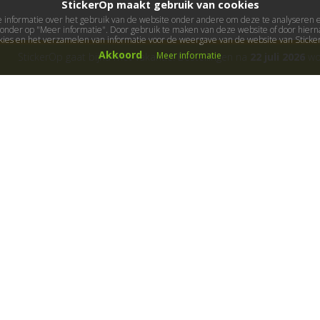
StickerOp maakt gebruik van cookies
informatie over het gebruik van de website onder andere om deze te analyseren en 
ieronder op "Meer informatie". Door gebruik te maken van deze website of door hierna
kies en het verzamelen van informatie voor de weergave van de website van Stick
Akkoord
Meer informatie
StickerOp gaat bijna met vakantie! Bestellingen na
22 juli 2026
wor
ers
Klantenservice
Over ons
Algemene voorwaarden
Cadeaubon
B
etaalwijze
Fotoservice