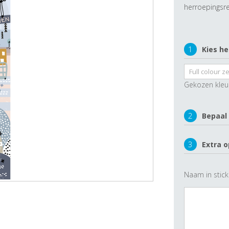
herroepingsre
1
Kies he
Gekozen kleu
2
Bepaal
3
Extra o
Naam in stick