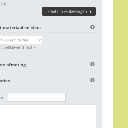
cht.
Plaats in winkelwagen
t materiaal en kleur
i
r:
Zelfklevend-textiel
 de afmeting
i
pties
i
er: