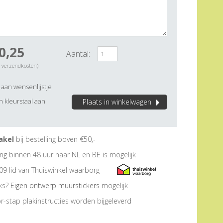
0,25
Aantal:
. verzendkosten)
aan wensenlijstje
 kleurstaal aan
Plaats in winkelwagen
akel
bij bestelling boven €50,-
ng binnen 48 uur naar NL en BE is mogelijk
09 lid van Thuiswinkel waarborg
eks?
Eigen ontwerp muurstickers
mogelijk
r-stap plakinstructies worden bijgeleverd