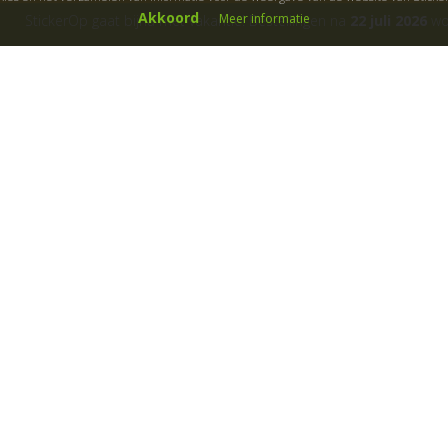
Akkoord
Meer informatie
StickerOp gaat bijna met vakantie! Bestellingen na
22 juli 2026
wor
ers
Klantenservice
Over ons
Algemene voorwaarden
Cadeaubon
B
etaalwijze
Fotoservice
Garanties
Gastillustratoren
Klachtenregeling
Kleurmogelijkheden
Levertijd
Materiaalgebruik