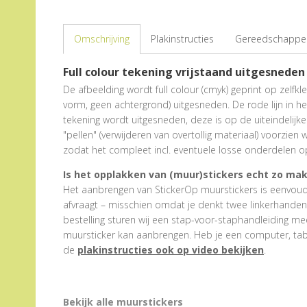
Omschrijving
Plakinstructies
Gereedschappen
Full colour tekening vrijstaand uitgesneden
De afbeelding wordt full colour (cmyk) geprint op zelfkl
vorm, geen achtergrond) uitgesneden. De rode lijn in he
tekening wordt uitgesneden, deze is op de uiteindelijke s
"pellen" (verwijderen van overtollig materiaal) voorzien
zodat het compleet incl. eventuele losse onderdelen o
Is het opplakken van (muur)stickers echt zo mak
Het aanbrengen van StickerOp muurstickers is eenvoudig
afvraagt – misschien omdat je denkt twee linkerhanden te
bestelling sturen wij een stap-voor-staphandleiding me
muursticker kan aanbrengen. Heb je een computer, tabl
de
plakinstructies ook op video bekijken
.
Bekijk alle muurstickers