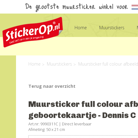
De grootste muursticker winkel voor
Home
Muurstickers
Home
Muurstickers
Muursticker full colour afbeel
Terug naar overzicht
Muursticker full colour af
geboortekaartje - Dennis C
Art.nr: 9990311C |
Direct leverbaar
Afmeting: 50 x 21 cm