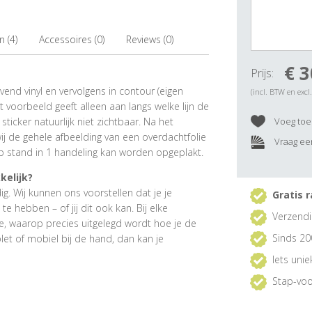
 (4)
Accessoires (0)
Reviews (0)
€ 3
Prijs:
evend vinyl en vervolgens in contour (eigen
(incl. BTW en excl
t voorbeeld geeft alleen aan langs welke lijn de
ticker natuurlijk niet zichtbaar. Na het
Voeg toe 
 wij de gehele afbeelding van een overdachtfolie
Vraag een
p stand in 1 handeling kan worden opgeplakt.
kelijk?
. Wij kunnen ons voorstellen dat je je
Gratis r
 hebben – of jij dit ook kan. Bij elke
Verzendi
e, waarop precies uitgelegd wordt hoe je de
Sinds 20
et of mobiel bij de hand, dan kan je
Iets uni
Stap-voo