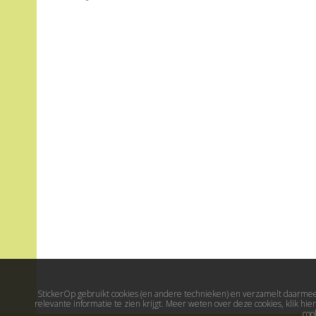
StickerOp gebruikt cookies (en andere technieken) en verzamelt daarmee 
relevante informatie te zien krijgt. Meer weten over deze cookies, klik h
coo