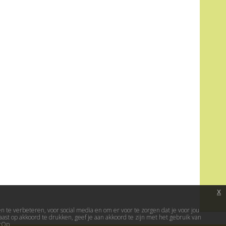
x
te verbeteren, voor social media en om er voor te zorgen dat je voor jou
ast op akkoord te drukken, geef je aan akkoord te zijn met het gebruik van
erOp