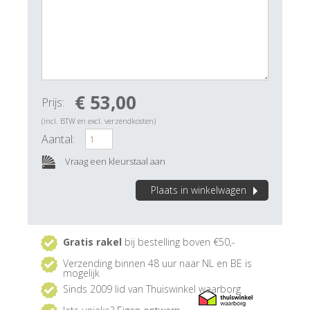
€ 53,00
Prijs:
(incl. BTW en excl. verzendkosten)
Aantal:
Vraag een kleurstaal aan
Plaats in winkelwagen
Gratis rakel
bij bestelling boven €50,-
Verzending binnen 48 uur naar NL en BE is
mogelijk
Sinds 2009 lid van Thuiswinkel waarborg