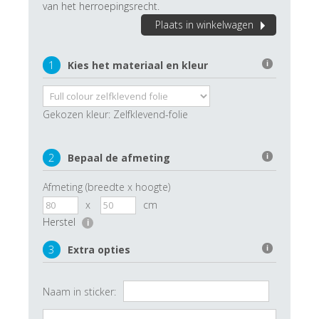
van het herroepingsrecht.
Plaats in winkelwagen
1
Kies het materiaal en kleur
i
Gekozen kleur:
Zelfklevend-folie
2
Bepaal de afmeting
i
Afmeting (breedte x hoogte)
x
cm
Herstel
i
3
Extra opties
i
Naam in sticker: