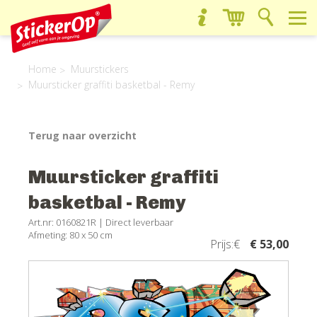
Home
Muurstickers
Muursticker graffiti basketbal - Remy
Terug naar overzicht
Muursticker graffiti
basketbal - Remy
Art.nr: 0160821R |
Direct leverbaar
Afmeting: 80 x 50 cm
Prijs:€
€ 53,00