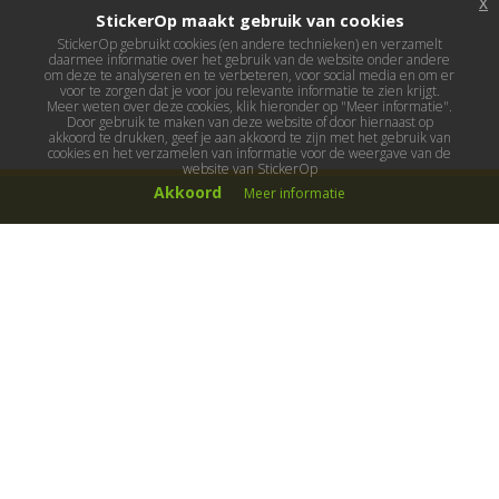
x
StickerOp maakt gebruik van cookies
StickerOp gebruikt cookies (en andere technieken) en verzamelt
daarmee informatie over het gebruik van de website onder andere
om deze te analyseren en te verbeteren, voor social media en om er
voor te zorgen dat je voor jou relevante informatie te zien krijgt.
Meer weten over deze cookies, klik hieronder op "Meer informatie".
Door gebruik te maken van deze website of door hiernaast op
akkoord te drukken, geef je aan akkoord te zijn met het gebruik van
cookies en het verzamelen van informatie voor de weergave van de
website van StickerOp
Akkoord
Meer informatie
Muurstickers
Muurstickers kinderkamer
Muurstickers babykamer
Muurstickers wereld
Muurstickers sport & hobby
Muurstickers voertuigen
Muurstickers natuur & dieren