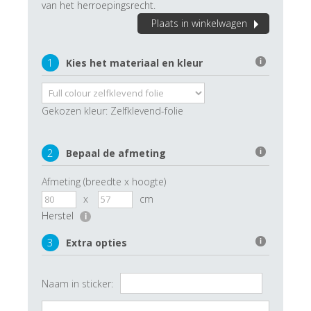
van het herroepingsrecht.
Plaats in winkelwagen
1
Kies het materiaal en kleur
i
Gekozen kleur:
Zelfklevend-folie
2
Bepaal de afmeting
i
Afmeting (breedte x hoogte)
x
cm
Herstel
i
3
Extra opties
i
Naam in sticker: