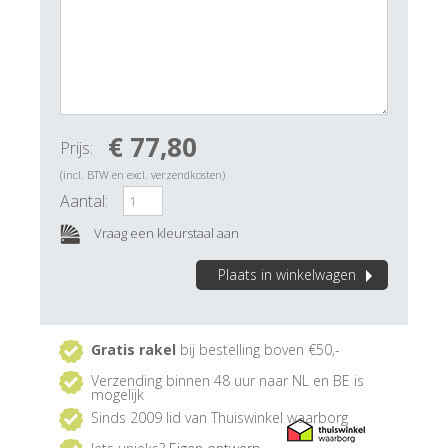
€ 77,80
Prijs:
(incl. BTW en excl. verzendkosten)
Aantal:
Vraag een kleurstaal aan
Plaats in winkelwagen
Gratis rakel
bij bestelling boven €50,-
Verzending binnen 48 uur naar NL en BE is
mogelijk
Sinds 2009 lid van Thuiswinkel waarborg