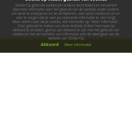
StickerOp gebruikt cookies (en andere technieken) en verzamelt
daarmee informatie over het gebruik van de website onder andere
om deze te analyseren en te verbeteren, voor social media en om er
voor te zorgen dat je voor jou relevante informatie te zien krijgt.
Meer weten over deze cookies, klik hieronder op "Meer informatie".
Door gebruik te maken van deze website of door hiernaast op
akkoord te drukken, geef je aan akkoord te zijn met het gebruik van
cookies en het verzamelen van informatie voor de weergave van de
website van StickerOp
Akkoord
Meer informatie
Muurstickers
Muurstickers kinderkamer
Muurstickers babykamer
Muurstickers wereld
Muurstickers sport & hobby
Muurstickers voertuigen
Muurstickers natuur & dieren
Knutselmuurstickers