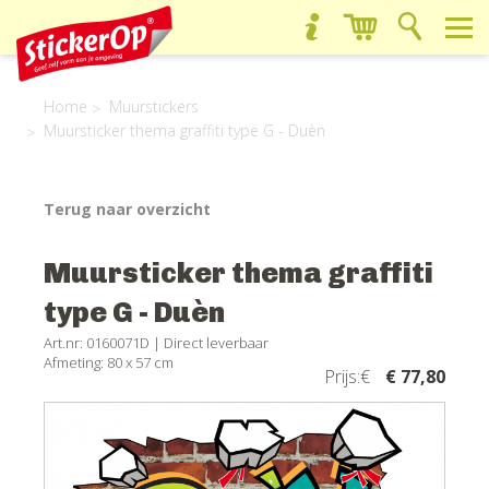
Home
Muurstickers
Muursticker thema graffiti type G - Duèn
Terug naar overzicht
Muursticker thema graffiti
type G - Duèn
Art.nr: 0160071D |
Direct leverbaar
Afmeting: 80 x 57 cm
Prijs:€
€ 77,80