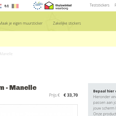
en
Teststickers
Maak je eigen muursticker
Zakelijke stickers
 Manelle
m - Manelle
Bepaal hier
Prijs:€
€ 33,70
Hieronder vin
passen aan j
jouw scherm k
Onze producte