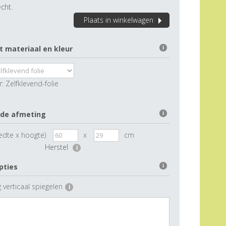
cht.
Plaats in winkelwagen
t materiaal en kleur
i
r:
Zelfklevend-folie
 de afmeting
i
edte x hoogte)
x
cm
Herstel
i
pties
i
 verticaal spiegelen
i