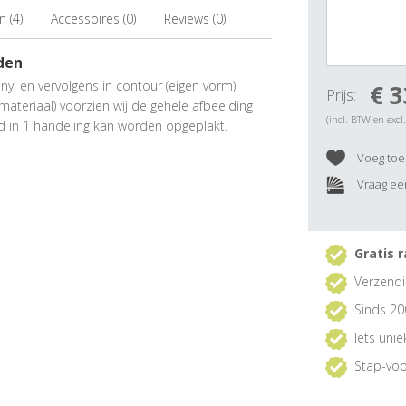
 (4)
Accessoires (0)
Reviews (0)
eden
inyl en vervolgens in contour (eigen vorm)
€ 3
Prijs:
 materiaal) voorzien wij de gehele afbeelding
(incl. BTW en excl
d in 1 handeling kan worden opgeplakt.
Voeg toe 
Vraag een
Gratis r
Verzendi
Sinds 20
Iets uni
Stap-voo