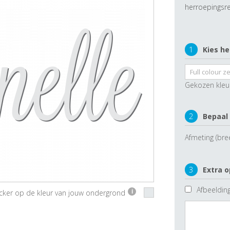
herroepingsre
1
Kies he
Gekozen kleu
2
Bepaal
Afmeting (bre
3
Extra o
Afbeelding
ticker op de kleur van jouw ondergrond
i