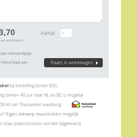
3,70
Aantal:
. verzendkosten)
aan wensenlijstje
 kleurstaal aan
Plaats in winkelwagen
akel
bij bestelling boven €50,-
ng binnen 48 uur naar NL en BE is mogelijk
09 lid van Thuiswinkel waarborg
eks?
Eigen ontwerp muurstickers
mogelijk
r-stap plakinstructies worden bijgeleverd