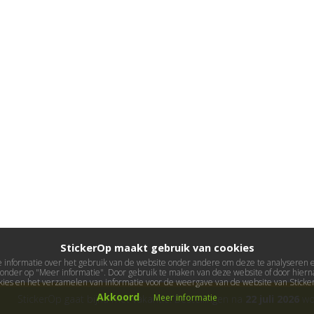
StickerOp maakt gebruik van cookies
informatie over het gebruik van de website onder andere om deze te analyseren en 
ieronder op "Meer informatie". Door gebruik te maken van deze website of door hierna
kies en het verzamelen van informatie voor de weergave van de website van Stick
Akkoord
Meer informatie
StickerOp gaat bijna met vakantie! Bestellingen na
22 juli 2026
wor