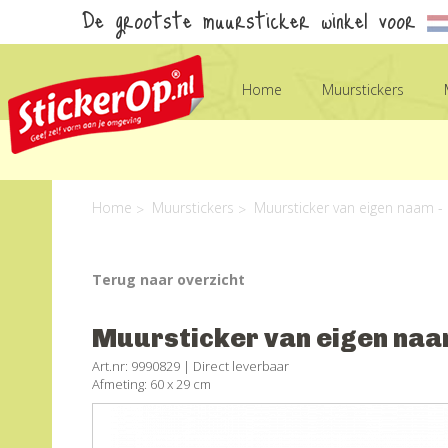
De grootste muursticker winkel voor
Home
Muurstickers
Home
Muurstickers
Muursticker van eigen naam -
Terug naar overzicht
Muursticker van eigen naa
Art.nr: 9990829 |
Direct leverbaar
Afmeting: 60 x 29 cm