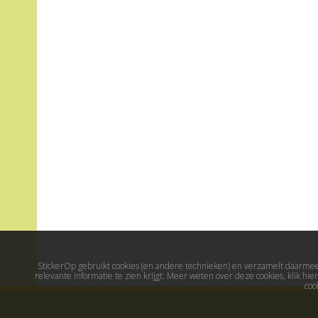
StickerOp gebruikt cookies (en andere technieken) en verzamelt daarmee 
relevante informatie te zien krijgt. Meer weten over deze cookies, klik h
coo