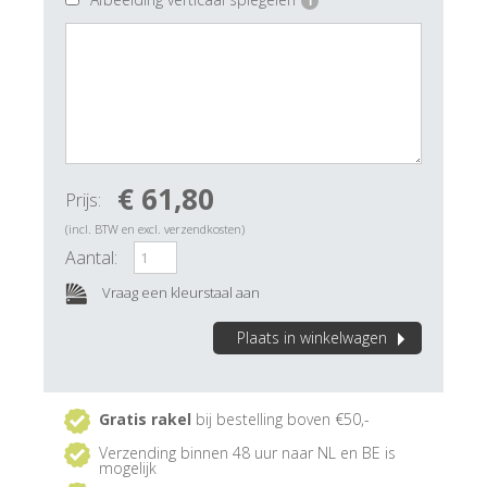
i
€ 61,80
Prijs:
(incl. BTW en excl. verzendkosten)
Aantal:
Vraag een kleurstaal aan
Plaats in winkelwagen
Gratis rakel
bij bestelling boven €50,-
Verzending binnen 48 uur naar NL en BE is
mogelijk