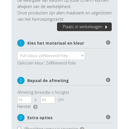
de weergave van kleuren op jouw scherm kunnen
afwijken van de werkelijkheid.
Onze producten zijn allen maatwerk en uitgesloten
van het herroepingsrecht.
Plaats in winkelwagen
1
Kies het materiaal en kleur
i
Gekozen kleur:
Zelfklevend-folie
2
Bepaal de afmeting
i
Afmeting (breedte x hoogte)
x
cm
Herstel
i
3
Extra opties
i
Afbeelding verticaal spiegelen