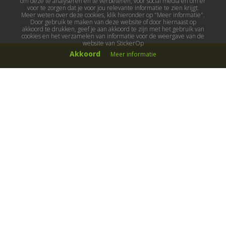
om deze te analyseren en te verbeteren, voor social media en om er
voor te zorgen dat je voor jou relevante informatie te zien krijgt.
Meer weten over deze cookies, klik hieronder op "Meer informatie".
Door gebruik te maken van deze website of door hiernaast op
akkoord te drukken, geef je aan akkoord te zijn met het gebruik van
cookies en het verzamelen van informatie voor de weergave van de
website van StickerOp
Akkoord
Meer informatie
Muurstickers
Muurstickers kinderkamer
Muurstickers babykamer
Muurstickers wereld
Muurstickers sport & hobby
Muurstickers voertuigen
Muurstickers natuur & dieren
Knutselmuurstickers
Populaire stickers