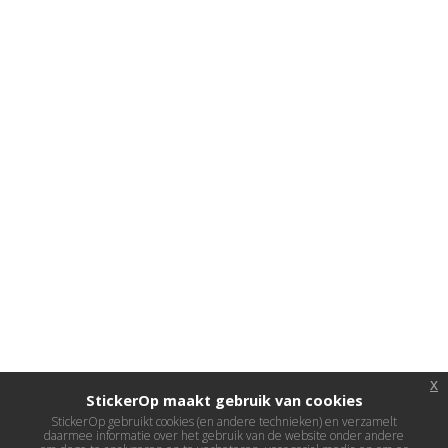
x
StickerOp maakt gebruik van cookies
StickerOp gebruikt cookies (en andere technieken) en verzamelt
daarmee informatie over het gebruik van de website onder andere