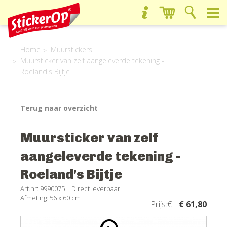
Home
Muurstickers
Muursticker van zelf aangeleverde tekening -
Roeland's Bijtje
Terug naar overzicht
Muursticker van zelf
aangeleverde tekening -
Roeland's Bijtje
Art.nr: 9990075 |
Direct leverbaar
Afmeting: 56 x 60 cm
Prijs:€
€ 61,80