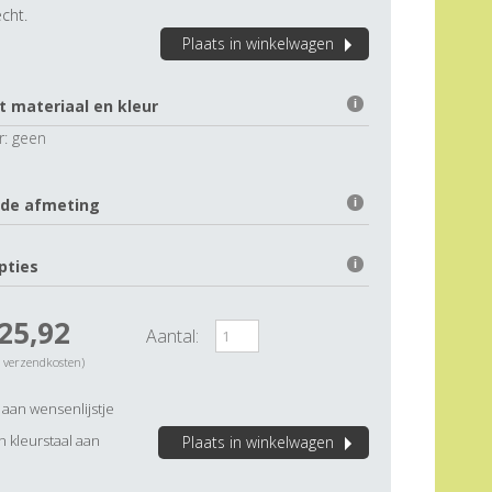
cht.
Plaats in winkelwagen
t materiaal en kleur
i
r:
geen
 de afmeting
i
pties
i
25,92
Aantal:
. verzendkosten)
aan wensenlijstje
 kleurstaal aan
Plaats in winkelwagen