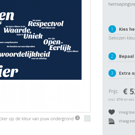
herroepingsre
1
Kies he
Gekozen kleu
2
Bepaal
3
Extra o
€ 5
Prijs:
(incl. BTW en excl
Voeg toe 
ticker op de kleur van jouw ondergrond
i
Vraag een