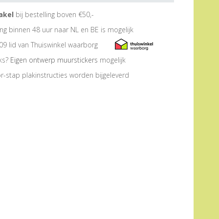
akel
bij bestelling boven €50,-
ng binnen 48 uur naar NL en BE is mogelijk
09 lid van Thuiswinkel waarborg
eks?
Eigen ontwerp muurstickers
mogelijk
r-stap plakinstructies worden bijgeleverd