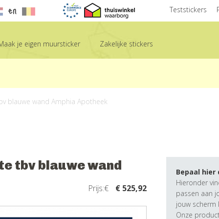
en
Teststickers
Maak je eigen muursticker
Zakelijke stickers
 tbv blauwe wand Amphia Apotheek
te tbv blauwe wand
Bepaal hier
Hieronder vin
Prijs:€
€ 525,92
passen aan j
jouw scherm k
Onze producte