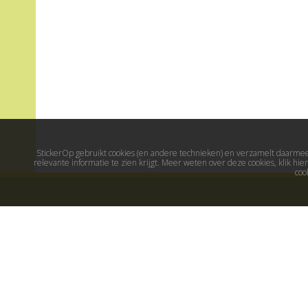
StickerOp gebruikt cookies (en andere technieken) en verzamelt daarmee 
relevante informatie te zien krijgt. Meer weten over deze cookies, klik h
coo