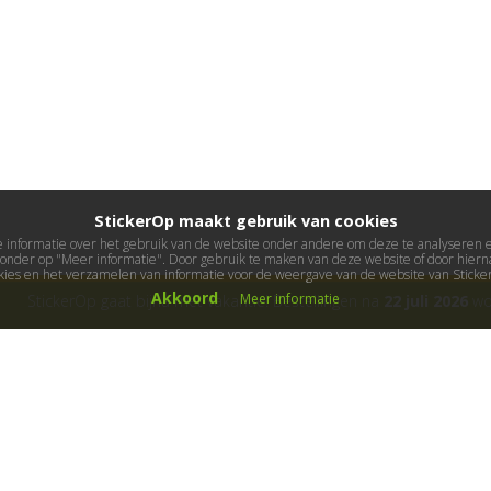
StickerOp maakt gebruik van cookies
informatie over het gebruik van de website onder andere om deze te analyseren en 
ieronder op "Meer informatie". Door gebruik te maken van deze website of door hierna
kies en het verzamelen van informatie voor de weergave van de website van Stick
Akkoord
Meer informatie
StickerOp gaat bijna met vakantie! Bestellingen na
22 juli 2026
wor