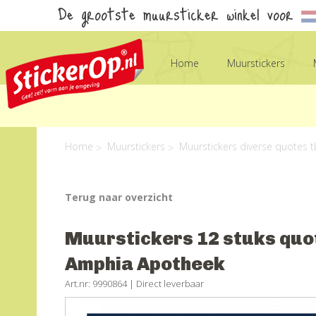
De grootste muursticker winkel voor
Home
Muurstickers
Home
Muurstickers
Muurstickers diverse quotes
Terug naar overzicht
Muurstickers 12 stuks quo
Amphia Apotheek
Art.nr: 9990864 |
Direct leverbaar