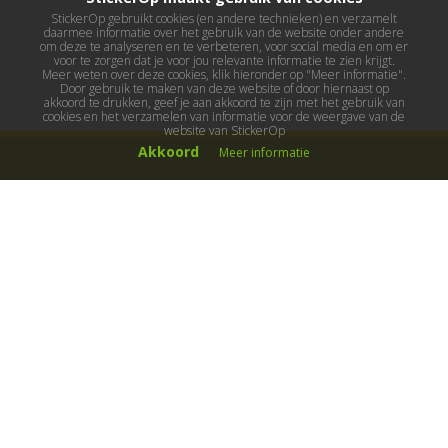
StickerOp gebruikt cookies (en andere technieken) en verzamelt
daarmee informatie over het gebruik van de website onder andere
om deze te analyseren en te verbeteren, voor social media en om er
voor te zorgen dat je voor jou relevante informatie te zien krijgt.
Meer weten over deze cookies, klik hieronder op "Meer informatie".
Door gebruik te maken van deze website of door hiernaast op
akkoord te drukken, geef je aan akkoord te zijn met het gebruik van
cookies en het verzamelen van informatie voor de weergave van de
website van StickerOp
Akkoord
Meer informatie
Muurstickers
Muurstickers kinderkamer
Muurstickers babykamer
Muurstickers wereld
Muurstickers sport & hobby
Muurstickers voertuigen
Muurstickers natuur & dieren
Knutselmuurstickers