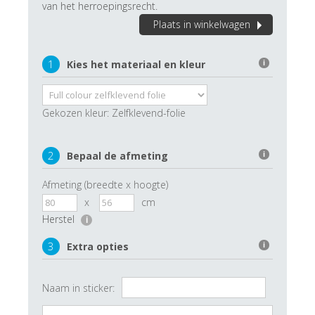
van het herroepingsrecht.
Plaats in winkelwagen
1
Kies het materiaal en kleur
i
Gekozen kleur:
Zelfklevend-folie
2
Bepaal de afmeting
i
Afmeting (breedte x hoogte)
x
cm
Herstel
i
3
Extra opties
i
Naam in sticker: