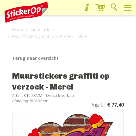
Home
Muurstickers
Muurstickers graffiti op verzoek - Merel
Terug naar overzicht
Muurstickers graffiti op
verzoek - Merel
Art.nr: 0160072M |
Direct leverbaar
Afmeting: 80 x 56 cm
Prijs:€
€ 77,40