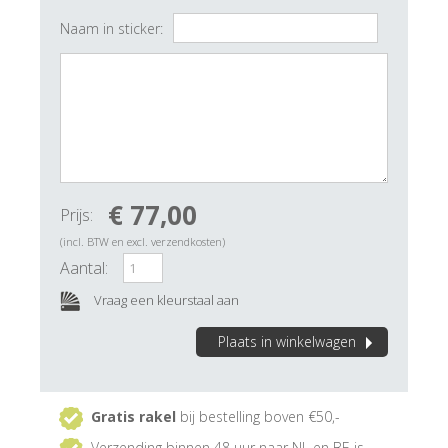
Naam in sticker:
€ 77,00
Prijs:
(incl. BTW en excl. verzendkosten)
Aantal:
Vraag een kleurstaal aan
Plaats in winkelwagen
Gratis rakel
bij bestelling boven €50,-
Verzending binnen 48 uur naar NL en BE is