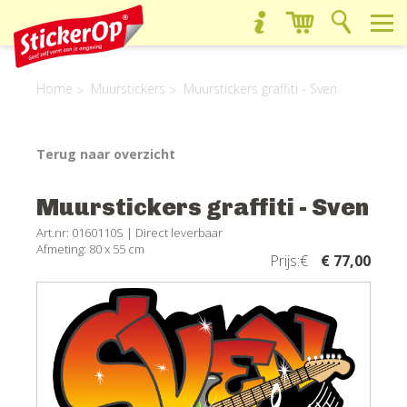
Home
Muurstickers
Muurstickers graffiti - Sven
Terug naar overzicht
Muurstickers graffiti - Sven
Art.nr: 0160110S |
Direct leverbaar
Afmeting: 80 x 55 cm
Prijs:€
€ 77,00