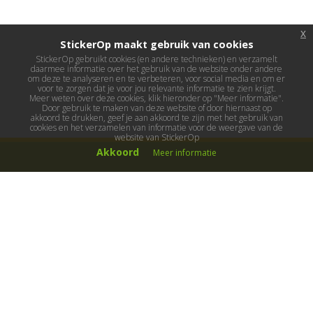
x
StickerOp maakt gebruik van cookies
StickerOp gebruikt cookies (en andere technieken) en verzamelt
daarmee informatie over het gebruik van de website onder andere
om deze te analyseren en te verbeteren, voor social media en om er
voor te zorgen dat je voor jou relevante informatie te zien krijgt.
Meer weten over deze cookies, klik hieronder op "Meer informatie".
Door gebruik te maken van deze website of door hiernaast op
akkoord te drukken, geef je aan akkoord te zijn met het gebruik van
cookies en het verzamelen van informatie voor de weergave van de
website van StickerOp
Akkoord
Meer informatie
Muurstickers
Muurstickers kinderkamer
Muurstickers babykamer
Muurstickers wereld
Muurstickers sport & hobby