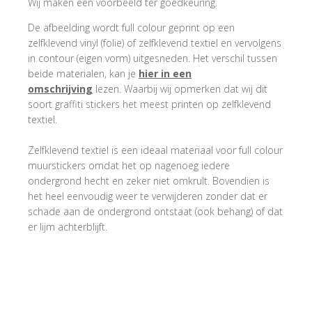
Wij maken een voorbeeld ter goedkeuring.
De afbeelding wordt full colour geprint op een
zelfklevend vinyl (folie) of zelfklevend textiel en vervolgens
in contour (eigen vorm) uitgesneden. Het verschil tussen
beide materialen, kan je
hier in een
omschrijving
lezen. Waarbij wij opmerken dat wij dit
soort graffiti stickers het meest printen op zelfklevend
textiel.
Zelfklevend textiel is een ideaal materiaal voor full colour
muurstickers omdat het op nagenoeg iedere
ondergrond hecht en zeker niet omkrult. Bovendien is
het heel eenvoudig weer te verwijderen zonder dat er
schade aan de ondergrond ontstaat (ook behang) of dat
er lijm achterblijft.