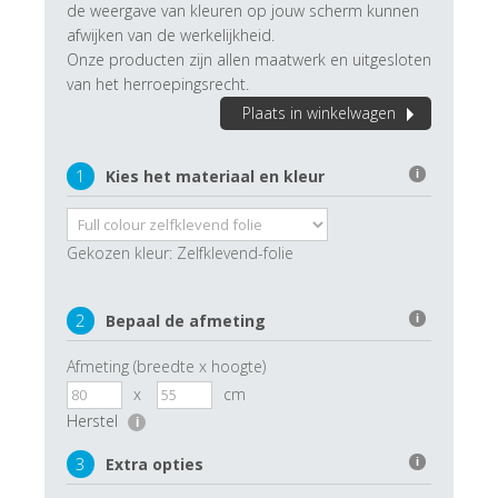
de weergave van kleuren op jouw scherm kunnen
afwijken van de werkelijkheid.
Onze producten zijn allen maatwerk en uitgesloten
van het herroepingsrecht.
Plaats in winkelwagen
1
Kies het materiaal en kleur
i
Gekozen kleur:
Zelfklevend-folie
2
Bepaal de afmeting
i
Afmeting (breedte x hoogte)
x
cm
Herstel
i
3
Extra opties
i