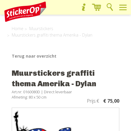
Home
Muurstickers
Muurstickers graffiti thema Amerika - Dylan
Terug naar overzicht
Muurstickers graffiti
thema Amerika - Dylan
Art.nr: 0160080D |
Direct leverbaar
Afmeting: 80 x 50 cm
Prijs:€
€ 75,00