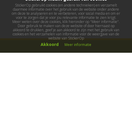
StickerOp gebruikt cookies (en andere technieken) en verzamelt
daarmee informatie over het gebruik van de website onder andere
om deze te analyseren en te verbeteren, voor social media en om er
voor te zorgen dat je voor jou relevante informatie te zien krijgt.
Meer weten over deze cookies, klik hieronder op "Meer informatie".
Door gebruik te maken van deze website of door hiernaast op
akkoord te drukken, geef je aan akkoord te zijn met het gebruik van
cookies en het verzamelen van informatie voor de weergave van de
website van StickerOp
Akkoord
Meer informatie
Muurstickers
Muurstickers kinderkamer
Muurstickers babykamer
Muurstickers wereld
Muurstickers sport & hobby
Muurstickers voertuigen
Muurstickers natuur & dieren
Knutselmuurstickers