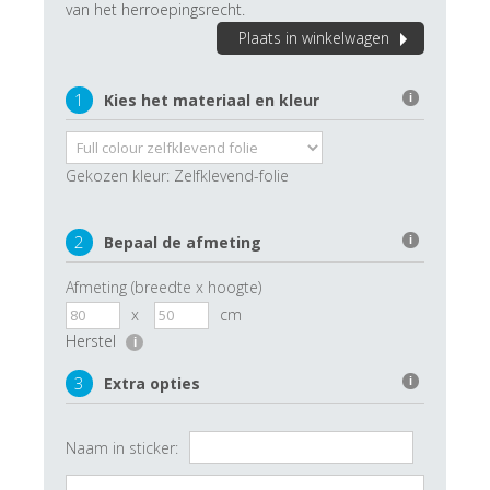
van het herroepingsrecht.
Plaats in winkelwagen
1
Kies het materiaal en kleur
i
Gekozen kleur:
Zelfklevend-folie
2
Bepaal de afmeting
i
Afmeting (breedte x hoogte)
x
cm
Herstel
i
3
Extra opties
i
Naam in sticker: