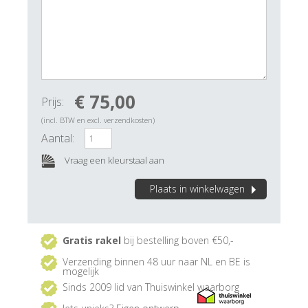
€ 75,00
Prijs:
(incl. BTW en excl. verzendkosten)
Aantal:
Vraag een kleurstaal aan
Plaats in winkelwagen
Gratis rakel
bij bestelling boven €50,-
Verzending binnen 48 uur naar NL en BE is
mogelijk
Sinds 2009 lid van Thuiswinkel waarborg