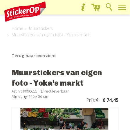
Home
Muurstickers
Muurstickers van eigen foto - Yoka's markt
Terug naar overzicht
Muurstickers van eigen
foto - Yoka's markt
Art.nr: 9990655 |
Direct leverbaar
Afmeting: 115 x 86 cm
Prijs:€
€ 74,45