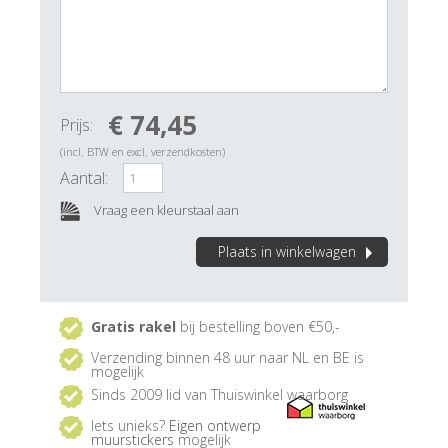
€ 74,45
Prijs:
(incl. BTW en excl. verzendkosten)
Aantal:
Vraag een kleurstaal aan
Plaats in winkelwagen
Gratis rakel
bij bestelling boven €50,-
Verzending binnen 48 uur naar NL en BE is
mogelijk
Sinds 2009 lid van Thuiswinkel waarborg
Iets unieks?
Eigen ontwerp
muurstickers
mogelijk