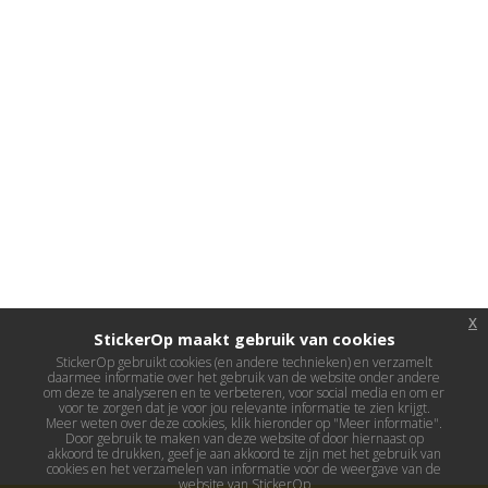
x
StickerOp maakt gebruik van cookies
StickerOp gebruikt cookies (en andere technieken) en verzamelt
daarmee informatie over het gebruik van de website onder andere
om deze te analyseren en te verbeteren, voor social media en om er
voor te zorgen dat je voor jou relevante informatie te zien krijgt.
Meer weten over deze cookies, klik hieronder op "Meer informatie".
Door gebruik te maken van deze website of door hiernaast op
akkoord te drukken, geef je aan akkoord te zijn met het gebruik van
cookies en het verzamelen van informatie voor de weergave van de
website van StickerOp