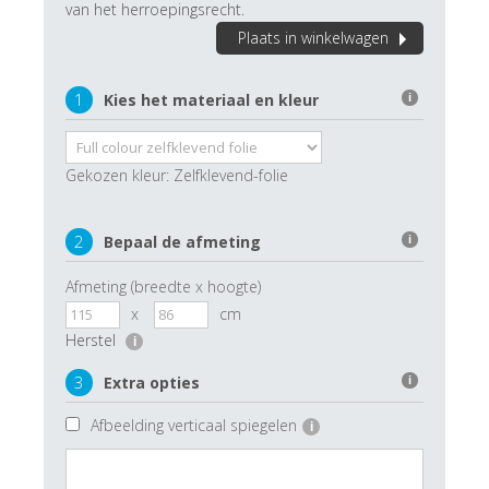
van het herroepingsrecht.
Plaats in winkelwagen
1
Kies het materiaal en kleur
i
Gekozen kleur:
Zelfklevend-folie
2
Bepaal de afmeting
i
Afmeting (breedte x hoogte)
x
cm
Herstel
i
3
Extra opties
i
Afbeelding verticaal spiegelen
i