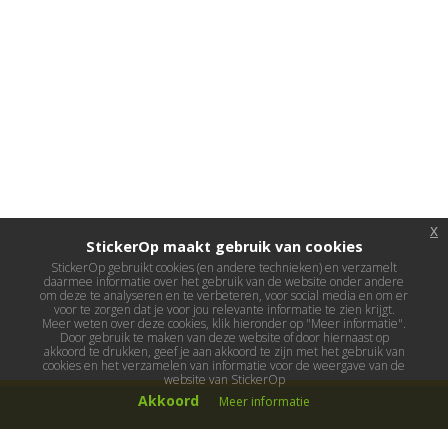
x
StickerOp maakt gebruik van cookies
StickerOp gebruikt cookies (en andere technieken) en verzamelt
daarmee informatie over het gebruik van de website onder andere
om deze te analyseren en te verbeteren, voor social media en om er
voor te zorgen dat je voor jou relevante informatie te zien krijgt.
Meer weten over deze cookies, klik hieronder op "Meer informatie".
Door gebruik te maken van deze website of door hiernaast op
akkoord te drukken, geef je aan akkoord te zijn met het gebruik van
cookies en het verzamelen van informatie voor de weergave van de
website van StickerOp
Akkoord
Meer informatie