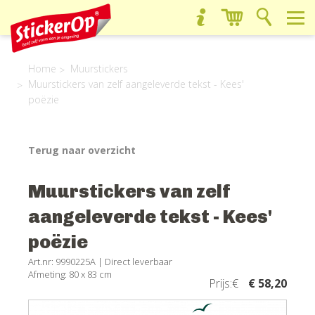
Home
Muurstickers
Muurstickers van zelf aangeleverde tekst - Kees'
poëzie
Terug naar overzicht
Muurstickers van zelf
aangeleverde tekst - Kees'
poëzie
Art.nr: 9990225A |
Direct leverbaar
Afmeting: 80 x 83 cm
Prijs:€
€ 58,20