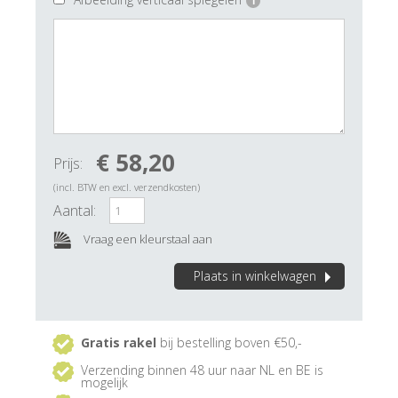
i
€ 58,20
Prijs:
(incl. BTW en excl. verzendkosten)
Aantal:
Vraag een kleurstaal aan
Plaats in winkelwagen
Gratis rakel
bij bestelling boven €50,-
Verzending binnen 48 uur naar NL en BE is
mogelijk