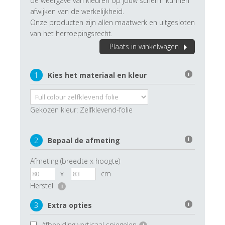
de weergave van kleuren op jouw scherm kunnen
afwijken van de werkelijkheid.
Onze producten zijn allen maatwerk en uitgesloten
van het herroepingsrecht.
Plaats in winkelwagen
1
Kies het materiaal en kleur
i
Gekozen kleur:
Zelfklevend-folie
2
Bepaal de afmeting
i
Afmeting (breedte x hoogte)
x
cm
Herstel
i
3
Extra opties
i
Afbeelding verticaal spiegelen