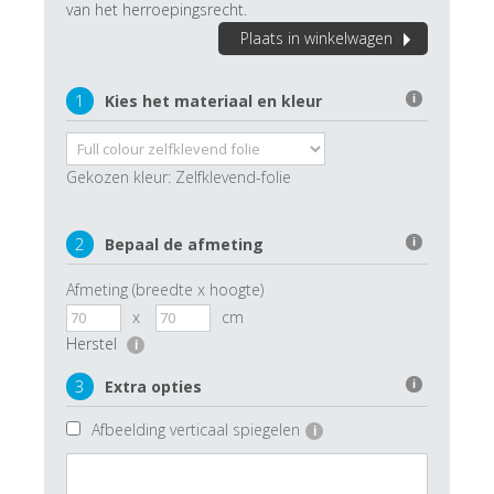
van het herroepingsrecht.
Plaats in winkelwagen
1
Kies het materiaal en kleur
i
Gekozen kleur:
Zelfklevend-folie
2
Bepaal de afmeting
i
Afmeting (breedte x hoogte)
x
cm
Herstel
i
3
Extra opties
i
Afbeelding verticaal spiegelen
i