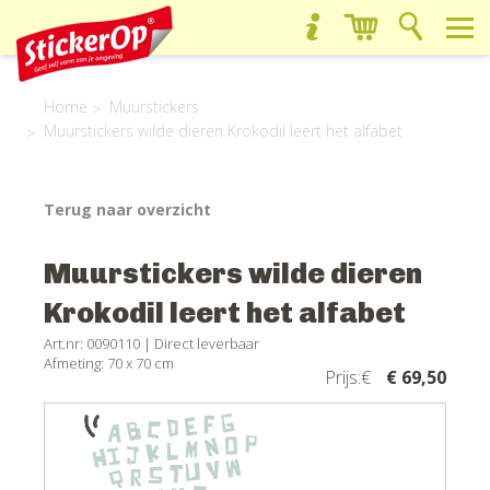
Home
Muurstickers
Muurstickers wilde dieren Krokodil leert het alfabet
Terug naar overzicht
Muurstickers wilde dieren
Krokodil leert het alfabet
Art.nr: 0090110 |
Direct leverbaar
Afmeting: 70 x 70 cm
Prijs:€
€ 69,50