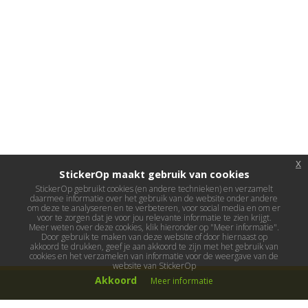
x
StickerOp maakt gebruik van cookies
StickerOp gebruikt cookies (en andere technieken) en verzamelt
daarmee informatie over het gebruik van de website onder andere
om deze te analyseren en te verbeteren, voor social media en om er
voor te zorgen dat je voor jou relevante informatie te zien krijgt.
Meer weten over deze cookies, klik hieronder op "Meer informatie".
Door gebruik te maken van deze website of door hiernaast op
akkoord te drukken, geef je aan akkoord te zijn met het gebruik van
cookies en het verzamelen van informatie voor de weergave van de
website van StickerOp
Akkoord
Meer informatie