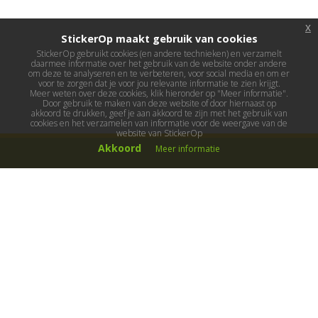
x
StickerOp maakt gebruik van cookies
StickerOp gebruikt cookies (en andere technieken) en verzamelt
daarmee informatie over het gebruik van de website onder andere
om deze te analyseren en te verbeteren, voor social media en om er
voor te zorgen dat je voor jou relevante informatie te zien krijgt.
Meer weten over deze cookies, klik hieronder op "Meer informatie".
Door gebruik te maken van deze website of door hiernaast op
akkoord te drukken, geef je aan akkoord te zijn met het gebruik van
cookies en het verzamelen van informatie voor de weergave van de
website van StickerOp
Akkoord
Meer informatie
Muurstickers
Muurstickers kinderkamer
Muurstickers babykamer
Muurstickers wereld
Muurstickers sport & hobby
Muurstickers voertuigen