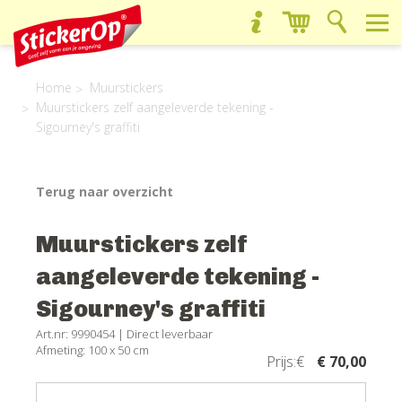
Home
Muurstickers
Muurstickers zelf aangeleverde tekening -
Sigourney's graffiti
Terug naar overzicht
Muurstickers zelf
aangeleverde tekening -
Sigourney's graffiti
Art.nr: 9990454 |
Direct leverbaar
Afmeting: 100 x 50 cm
Prijs:€
€ 70,00