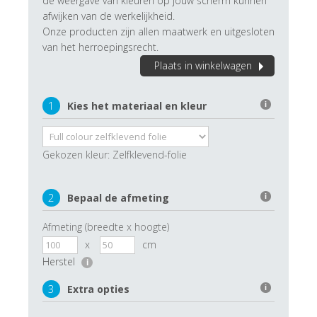
de weergave van kleuren op jouw scherm kunnen
afwijken van de werkelijkheid.
Onze producten zijn allen maatwerk en uitgesloten
van het herroepingsrecht.
Plaats in winkelwagen
1
Kies het materiaal en kleur
i
Gekozen kleur:
Zelfklevend-folie
2
Bepaal de afmeting
i
Afmeting (breedte x hoogte)
x
cm
Herstel
i
3
Extra opties
i