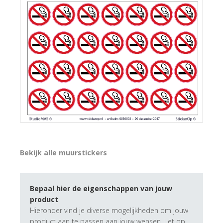
Bekijk alle muurstickers
Bepaal hier de eigenschappen van jouw
product
Hieronder vind je diverse mogelijkheden om jouw
product aan te passen aan jouw wensen. Let op,