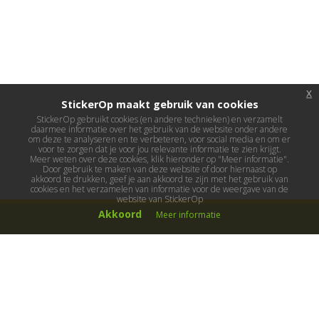
x
StickerOp maakt gebruik van cookies
StickerOp gebruikt cookies (en andere technieken) en verzamelt
daarmee informatie over het gebruik van de website onder andere
om deze te analyseren en te verbeteren, voor social media en om er
voor te zorgen dat je voor jou relevante informatie te zien krijgt.
Meer weten over deze cookies, klik hieronder op "Meer informatie".
Door gebruik te maken van deze website of door hiernaast op
akkoord te drukken, geef je aan akkoord te zijn met het gebruik van
cookies en het verzamelen van informatie voor de weergave van de
website van StickerOp
Akkoord
Meer informatie
Muurstickers