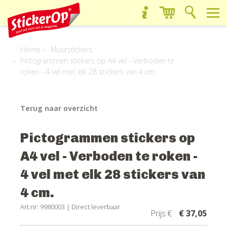
Home
Muurstickers
Pictogrammen stickers op A4 vel - Verboden te
roken - 4 vel met elk 28 stickers van 4 cm.
Terug naar overzicht
Pictogrammen stickers op
A4 vel - Verboden te roken -
4 vel met elk 28 stickers van
4 cm.
Art.nr: 9980003 |
Direct leverbaar
Prijs:€
€ 37,05