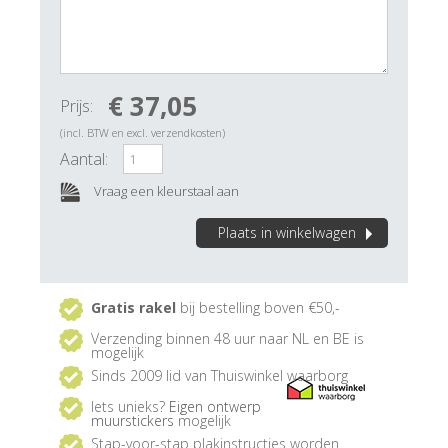
€ 37,05
Prijs:
(incl. BTW en excl. verzendkosten)
Aantal:
Vraag een kleurstaal aan
Plaats in winkelwagen
Gratis rakel
bij bestelling boven €50,-
Verzending binnen 48 uur naar NL en BE is
mogelijk
Sinds 2009 lid van Thuiswinkel waarborg
Iets unieks?
Eigen ontwerp
muurstickers
mogelijk
Stap-voor-stap plakinstructies worden