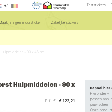
en
Teststickers
Maak je eigen muursticker
Zakelijke stickers
t Hulpmiddelen - 90 x 48 cm.
orst Hulpmiddelen - 90 x
Bepaal hier
Hieronder vin
passen aan j
Prijs:€
€ 122,21
jouw scherm k
Onze producte