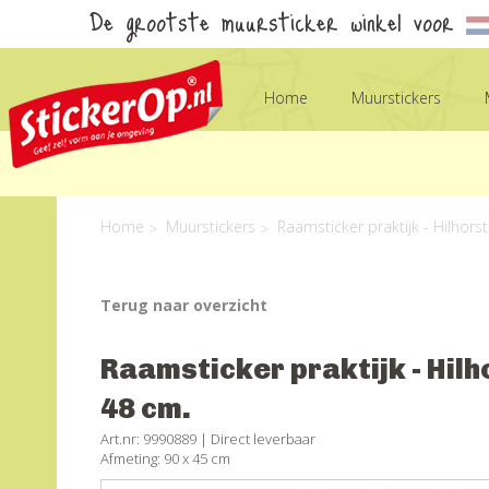
De grootste muursticker winkel voor
Home
Muurstickers
Home
Muurstickers
Raamsticker praktijk - Hilhors
Terug naar overzicht
Raamsticker praktijk - Hilh
48 cm.
Art.nr: 9990889 |
Direct leverbaar
Afmeting: 90 x 45 cm