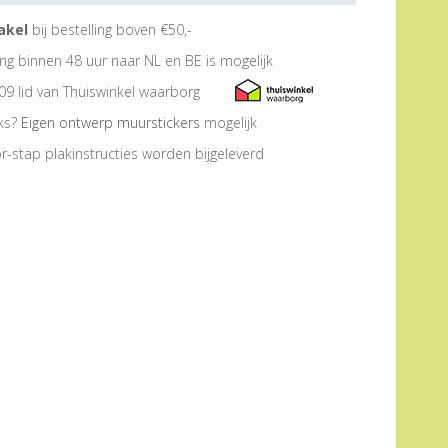
akel
bij bestelling boven €50,-
ng binnen 48 uur naar NL en BE is mogelijk
09 lid van Thuiswinkel waarborg
eks?
Eigen ontwerp muurstickers
mogelijk
r-stap plakinstructies worden bijgeleverd