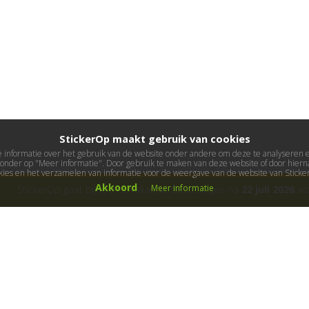
StickerOp maakt gebruik van cookies
informatie over het gebruik van de website onder andere om deze te analyseren en 
ieronder op "Meer informatie". Door gebruik te maken van deze website of door hierna
kies en het verzamelen van informatie voor de weergave van de website van Stick
Akkoord
Meer informatie
StickerOp gaat bijna met vakantie! Bestellingen na
22 juli 2026
wor