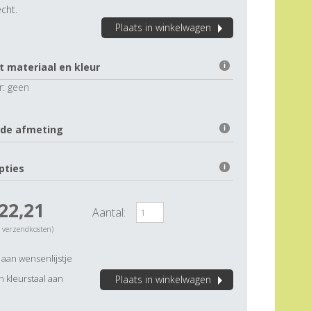
cht.
Plaats in winkelwagen
t materiaal en kleur
i
r:
geen
 de afmeting
i
pties
i
22,21
Aantal:
. verzendkosten)
aan wensenlijstje
 kleurstaal aan
Plaats in winkelwagen