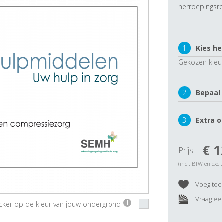
herroepingsre
1
Kies he
Gekozen kleu
2
Bepaal
3
Extra o
€ 1
Prijs:
(incl. BTW en excl
Voeg toe 
Vraag een
ticker op de kleur van jouw ondergrond
i