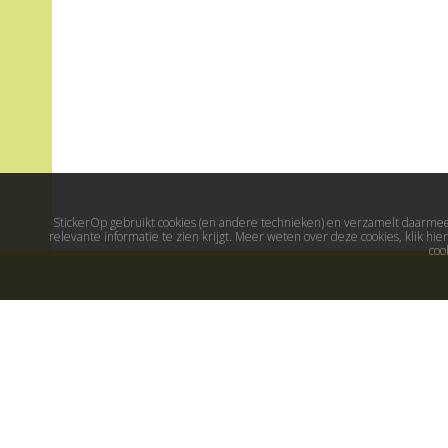
StickerOp gebruikt cookies (en andere technieken) en verzamelt daarmee 
relevante informatie te zien krijgt. Meer weten over deze cookies, klik h
coo